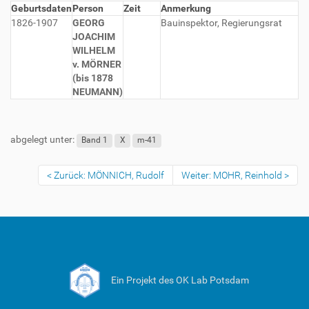
Geburtsdaten
Person
Zeit
Anmerkung
1826-1907
GEORG
Bauinspektor, Regierungsrat
JOACHIM
WILHELM
v. MÖRNER
(bis 1878
NEUMANN)
abgelegt unter:
Band 1
X
m-41
Zurück: MÖNNICH, Rudolf
Weiter: MOHR, Reinhold
Ein Projekt des OK Lab Potsdam