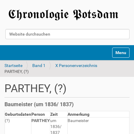
Website durchsuchen
Erweiterte Suche…
Toggle na
Startseite
Band 1
X Personenverzeichnis
PARTHEY, (?)
PARTHEY, (?)
Baumeister (um 1836/ 1837)
Geburtsdaten
Person
Zeit
Anmerkung
(?)
PARTHEY
um
Baumeister
1836/
1837