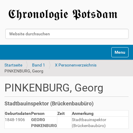
Website durchsuchen
Erweiterte Suche…
Toggle na
Startseite
Band 1
X Personenverzeichnis
PINKENBURG, Georg
PINKENBURG, Georg
Stadtbauinspektor (Brückenbaubüro)
Geburtsdaten
Person
Zeit
Anmerkung
1848-1906
GEORG
Stadtbauinspektor
PINKENBURG
(Brückenbaubüro)