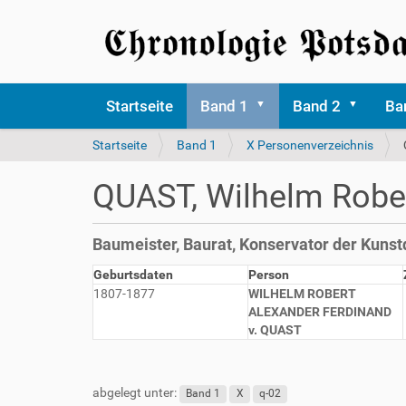
Startseite
Band 1
Band 2
Ba
S
Startseite
Band 1
X Personenverzeichnis
i
e
QUAST, Wilhelm Rober
s
i
n
Baumeister, Baurat, Konservator der Kuns
d
h
Geburtsdaten
Person
i
1807-1877
WILHELM ROBERT
e
ALEXANDER FERDINAND
r
v. QUAST
abgelegt unter:
Band 1
X
q-02