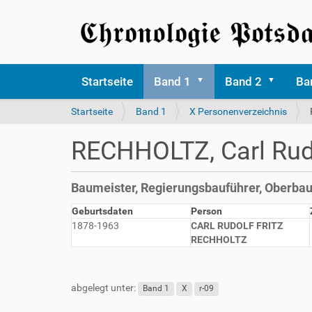
Startseite
Band 1
Band 2
Ba
S
Startseite
Band 1
X Personenverzeichnis
i
e
RECHHOLTZ, Carl Rudo
s
i
n
Baumeister, Regierungsbauführer, Oberbau
d
h
Geburtsdaten
Person
i
1878-1963
CARL RUDOLF FRITZ
e
RECHHOLTZ
r
abgelegt unter:
Band 1
X
r-09