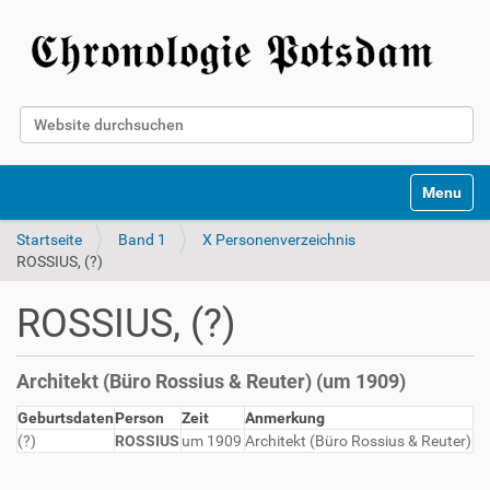
Website durchsuchen
Erweiterte Suche…
Toggle na
Startseite
Band 1
X Personenverzeichnis
ROSSIUS, (?)
ROSSIUS, (?)
Architekt (Büro Rossius & Reuter) (um 1909)
Geburtsdaten
Person
Zeit
Anmerkung
(?)
ROSSIUS
um 1909
Architekt (Büro Rossius & Reuter)