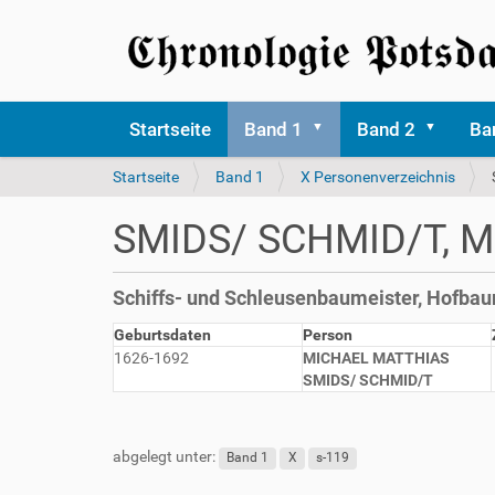
Startseite
Band 1
Band 2
Ba
S
Startseite
Band 1
X Personenverzeichnis
i
e
SMIDS/ SCHMID/T, Mi
s
i
n
Schiffs- und Schleusenbaumeister, Hofbau
d
h
Geburtsdaten
Person
i
1626-1692
MICHAEL MATTHIAS
e
SMIDS/ SCHMID/T
r
abgelegt unter:
Band 1
X
s-119