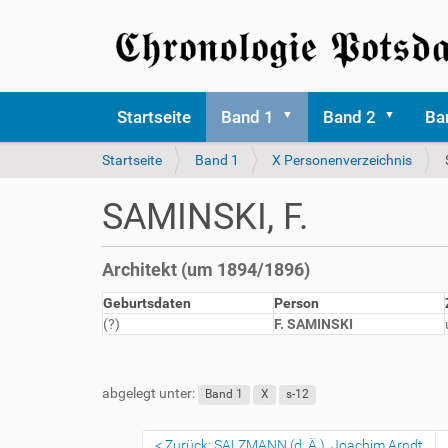
Startseite
Band 1
Band 2
Ba
S
Startseite
Band 1
X Personenverzeichnis
i
e
SAMINSKI, F.
s
i
n
Architekt (um 1894/1896)
d
h
Geburtsdaten
Person
i
(?)
F. SAMINSKI
e
r
abgelegt unter:
Band 1
X
s-12
Zurück: SALZMANN (d. Ä.), Joachim Arndt