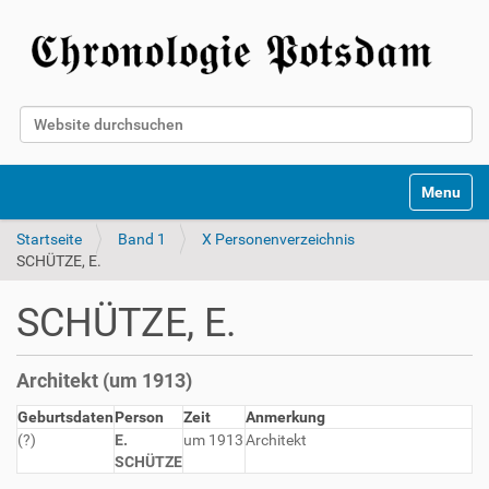
Website durchsuchen
Erweiterte Suche…
Toggle na
Startseite
Band 1
X Personenverzeichnis
SCHÜTZE, E.
SCHÜTZE, E.
Architekt (um 1913)
Geburtsdaten
Person
Zeit
Anmerkung
(?)
E.
um 1913
Architekt
SCHÜTZE