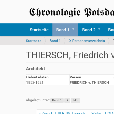
Startseite
Band 1
Band 2
Ba
S
Startseite
Band 1
X Personenverzeichnis
i
e
THIERSCH, Friedrich v
s
i
n
Architekt
d
h
Geburtsdaten
Person
i
1852-1921
FRIEDRICH v. THIERSCH
e
r
abgelegt unter:
Band 1
X
t-15
Zurück: THIERING, Heinrich
Weiter: THOE