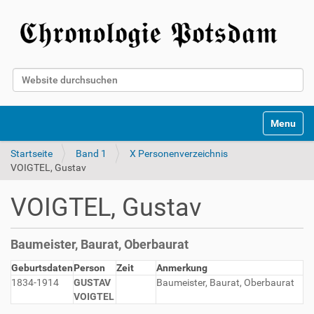
Website durchsuchen
Erweiterte Suche…
Toggle na
Startseite
Band 1
X Personenverzeichnis
VOIGTEL, Gustav
VOIGTEL, Gustav
Baumeister, Baurat, Oberbaurat
Geburtsdaten
Person
Zeit
Anmerkung
1834-1914
GUSTAV
Baumeister, Baurat, Oberbaurat
VOIGTEL