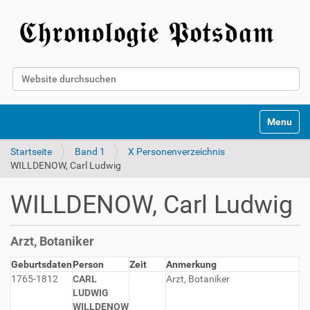
Website durchsuchen
Erweiterte Suche…
Toggle na
Startseite
Band 1
X Personenverzeichnis
WILLDENOW, Carl Ludwig
WILLDENOW, Carl Ludwig
Arzt, Botaniker
Geburtsdaten
Person
Zeit
Anmerkung
1765-1812
CARL
Arzt, Botaniker
LUDWIG
WILLDENOW