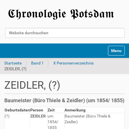
Website durchsuchen
Erweiterte Suche…
Toggle na
Startseite
Band 1
X Personenverzeichnis
ZEIDLER, (?)
ZEIDLER, (?)
Baumeister (Büro Thiele & Zeidler) (um 1854/ 1855)
Geburtsdaten
Person
Zeit
Anmerkung
(?)
ZEIDLER
um
Baumeister (Büro Thiele &
1854/
Zeidler)
1855