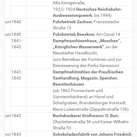
Alte Königstraße,
1922/ 1924
Deutsches Reichsbahn-
Ausbesserungswerk
, bis 1994)
um
1840
Fuhrbetrieb Zachow
, Französische
Straße 13
um
1840
Fuhrbetrieb Beeskow
, Am Canal 14
1841-
Dampfmaschinenhaus, „Moschee“,
1843
„Königliches Wasserwerk“
, an der
Neustädter Havelbucht,
zum Betreiben der Fontänen und zur
Bewässerung des Parks Sanssouci
1841-
Dampfmahlmühlen der Preußischen
1843
Seehandlung, Magazin, Speicher,
Beamtenhäuser
,
(ab 1862 Proviantamt und
Garnisonbäckerei) an Havel und
Schafgraben, Brandenburger Vorstadt,
Neue Luisenstraße (Zeppelinstraße 136)
um
1842
Buchdruckerei Großmann/ O. Burr
,
Charlottenstraße 56 und Kaiser-Wilhelm-
Straße 53
vor
1843
Schokoladenfabrik von Johann Friedrich