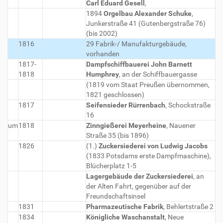
Carl Eduard Gesell
,
1894
Orgelbau Alexander Schuke
,
Junkerstraße 41 (Gutenbergstraße 76)
(bis 2002)
1816
29 Fabrik-/ Manufakturgebäude,
vorhanden
1817-
Dampfschiffbauerei John Barnett
1818
Humphrey
, an der Schiffbauergasse
(1819 vom Staat Preußen übernommen,
1821 geschlossen)
1817
Seifensieder Rürrenbach
, Schockstraße
16
um
1818
Zinngießerei Meyerheine
, Nauener
Straße 35 (bis 1896)
1826
(1.)
Zuckersiederei von Ludwig Jacobs
(1833 Potsdams erste Dampfmaschine),
Blücherplatz 1-5
Lagergebäude der Zuckersiederei
, an
der Alten Fahrt, gegenüber auf der
Freundschaftsinsel
1831
Pharmazeutische Fabrik
, Behlertstraße 2
1834
Königliche Waschanstalt
, Neue