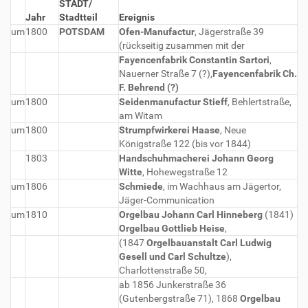
STADT/
Jahr
Stadtteil
Ereignis
um
1800
POTSDAM
Ofen-Manufactur
, Jägerstraße 39
(rückseitig zusammen mit der
Fayencenfabrik Constantin Sartori
,
Nauerner Straße 7 (?),
Fayencenfabrik Ch.
F. Behrend (?)
um
1800
Seidenmanufactur Stieff
, Behlertstraße,
am Witam
um
1800
Strumpfwirkerei Haase
, Neue
Königstraße 122 (bis vor 1844)
1803
Handschuhmacherei Johann Georg
Witte
, Hohewegstraße 12
um
1806
Schmiede
, im Wachhaus am Jägertor,
Jäger-Communication
um
1810
Orgelbau Johann Carl Hinneberg
(1841)
Orgelbau Gottlieb Heise
,
(1847
Orgelbauanstalt Carl Ludwig
Gesell und Carl Schultze
),
Charlottenstraße 50,
ab 1856 Junkerstraße 36
(Gutenbergstraße 71), 1868
Orgelbau