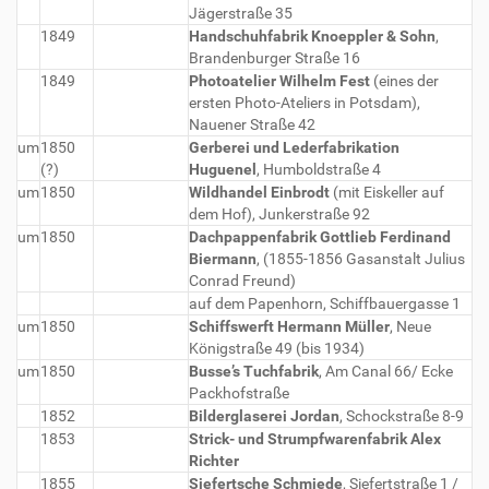
Jägerstraße 35
1849
Handschuhfabrik Knoeppler & Sohn
,
Brandenburger Straße 16
1849
Photoatelier Wilhelm Fest
(eines der
ersten Photo-Ateliers in Potsdam),
Nauener Straße 42
um
1850
Gerberei und Lederfabrikation
(?)
Huguenel
, Humboldstraße 4
um
1850
Wildhandel Einbrodt
(mit Eiskeller auf
dem Hof), Junkerstraße 92
um
1850
Dachpappenfabrik Gottlieb Ferdinand
Biermann
, (1855-1856 Gasanstalt Julius
Conrad Freund)
auf dem Papenhorn, Schiffbauergasse 1
um
1850
Schiffswerft Hermann Müller
, Neue
Königstraße 49 (bis 1934)
um
1850
Busse’s Tuchfabrik
, Am Canal 66/ Ecke
Packhofstraße
1852
Bilderglaserei Jordan
, Schockstraße 8-9
1853
Strick- und Strumpfwarenfabrik Alex
Richter
1855
Siefertsche Schmiede
, Siefertstraße 1 /