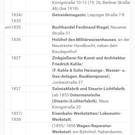
Königstraße 10-12 (19, 26, Berliner Straße
46) (bis 1918)
1834/
Getreidemagazin
, Leipziger Straße 7-8
1835
um
1835
Buchhandel Ferdinand Riegel
, Nauener
Straße 31
1836
Holzhof des Militärwaisenhauses
, an der
Neustäster Havelbucht, neben dem
Baudepothof
1837
Zinkgießerei für Kunst und Architektur
Friedrich Kahle
/
(
F. Kahle & Sohn Heizungs-, Wasser- u.
Gas-Anlagen, Bauklempnerei
),
Junkerstraße 37
1837
Salmiakfabrik und Stearin-Lichtfabrik
,
(ab 1855
Ostermann’sche
(Stearin-)Lichterfabrik
), Neue
Königstraße 20
1837/
Eisenbahn-Werkstätten/ Lokomotiv-
1838
Werkstatt
,
(1855/ 1856
Wagen-Reparatur-
Werkstatt
, am Bahnhof, Hakendamm,