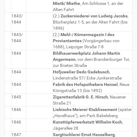
Mietk/ Miethe
, Am Schlosse 1, an der
Alten Fahrt
1843/
(2.)
Zuckersiederei von Ludwig Jacobs
,
1844
Blücherplatz 1-5, an der Alten Fahrt (bis
1896)
1843/
(2.)
Mehl-/ Körnermagazin I des
1844
Proviantamtes
(Vorgängerbau von
1688), Leipziger Straße 7-8
1844
Bildhauerwerkplatz Johann Martin
Angermann
, vor dem Brandenburger Tor,
zur Breiten Straße
1844
Hofjuwelier Dedo Gadebusch
,
Lindenstraße 57/ Ecke Junkerstraße
1844
Fabrik des Hofapothekers Hensel
, Neue
Königstraße 13 (bis 1892)
1845
Zigarettenfabrik G. E. Hirsch
, Nauener
Straße 21
1846
Liebischs Meierei-Etablissement
(später
„Havelhaus“), am Park Babelsberg
1846
Kunsttöpferwerkstatt Wilhelm Koch
,
Jägerallee 28
1847
Sargtischlerei Ernst Hasselberg
,