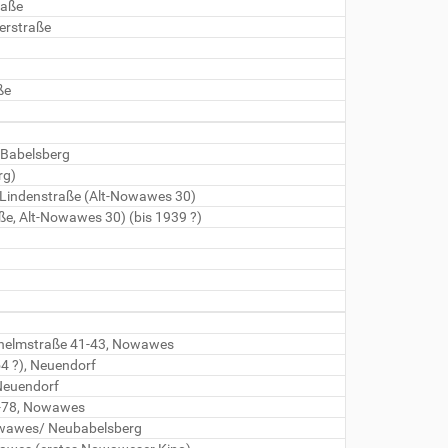
raße
herstraße
ße
 Babelsberg
rg)
 Lindenstraße (Alt-Nowawes 30)
ße, Alt-Nowawes 30) (bis 1939 ?)
ilhelmstraße 41-43, Nowawes
4 ?), Neuendorf
Neuendorf
6-78, Nowawes
Nowawes/ Neubabelsberg