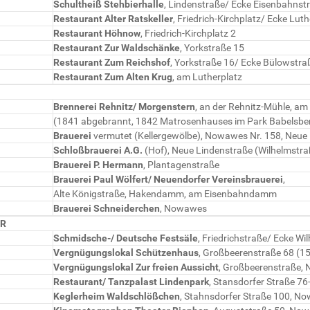
Schultheiß Stehbierhalle
, Lindenstraße/ Ecke Eisenbahnst
Restaurant Alter Ratskeller
, Friedrich-Kirchplatz/ Ecke Lut
Restaurant Höhnow
, Friedrich-Kirchplatz 2
Restaurant Zur Waldschänke
, Yorkstraße 15
Restaurant Zum Reichshof
, Yorkstraße 16/ Ecke Bülowstra
Restaurant Zum Alten Krug
, am Lutherplatz
Brennerei Rehnitz/ Morgenstern
, an der Rehnitz-Mühle, am
(1841 abgebrannt, 1842 Matrosenhauses im Park Babelsbe
Brauerei
vermutet (Kellergewölbe), Nowawes Nr. 158, Neue
Schloßbrauerei A.G.
(Hof), Neue Lindenstraße (Wilhelmstra
Brauerei P. Hermann
, Plantagenstraße
Brauerei Paul Wölfert/ Neuendorfer Vereinsbrauerei
,
Alte Königstraße, Hakendamm, am Eisenbahndamm
Brauerei Schneiderchen
, Nowawes
ER
Schmidsche-/ Deutsche Festsäle
, Friedrichstraße/ Ecke W
Vergnügungslokal Schützenhaus
, Großbeerenstraße 68 (15
Vergnügungslokal Zur freien Aussicht
, Großbeerenstraße, 
Restaurant/ Tanzpalast Lindenpark
, Stansdorfer Straße 7
Keglerheim Waldschlößchen
, Stahnsdorfer Straße 100, 