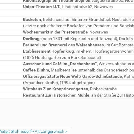
Kinomatographen Theater Biophon
, Auguststraße 50, No
Union-Theater/ U.T.
, Lindenstraße 62, Nowawes
Backofen
, freistehend auf hinterem Grundstück Neuendorfe
(letzter noch erhaltener Backofen von Potsdam und Babelsb
Wochenmarkt
in der Priesterstraße, Nowawes
Dorfkrug
, (nach 1831 mit Kegelbahn und Tanzsaal), Dorfstr
Brauerei und Brennerei des Waisenhauses
, im Gut Bornst
Etablissement Hopfenkrug
, im ehem. Hopfengärtnerwohnhau
(1826 Hopfengarten zum Park Sanssouci)
Ausschank und Café im „Drachenhaus“
, Winzerwohnhaus a
Caffee Bluhm
, Maulbeerallee unterhalb des Orangerieschlo
Offiziersgaststätte Neue Welt/ Garde-Schießstände
, Kath
(Amundsenstraße), (1994 abgetragen)
Wirtshaus Zum Kronprinzengarten
, Ribbeckstraße
Restaurant Zur Historischen Mühle
, an der Straße Zur His
eiter: Stahnsdorf - Alt Langerwisch