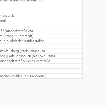
wawes (erstes Nowaweser Kino)
r Anger 3,
erg)
aße (Ribbeckstraße 25)
edt (Krongut Bornstedt)
s, südlich der Maulbeerallee,
m Klausberg (Park Sanssouci)
sses (Park Sanssouci) (bis etwa 1908)
arinenholzstraße/ Ecke Heerstraße
torischen Mühle (Park Sanssouci)