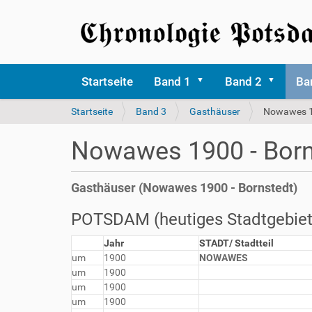
Startseite
Band 1
Band 2
Ba
S
Startseite
Band 3
Gasthäuser
Nowawes 1
i
e
Nowawes 1900 - Born
s
i
n
Gasthäuser (Nowawes 1900 - Bornstedt)
d
h
POTSDAM (heutiges Stadtgebiet
i
e
Jahr
STADT/ Stadtteil
r
um
1900
NOWAWES
um
1900
um
1900
um
1900