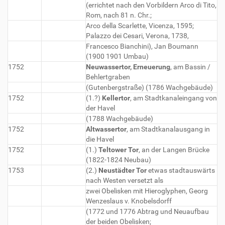
(errichtet nach den Vorbildern Arco di Tito,
Rom, nach 81 n. Chr.;
Arco della Scarlette, Vicenza, 1595;
Palazzo dei Cesari, Verona, 1738,
Francesco Bianchini), Jan Boumann
(1900 1901 Umbau)
1752
Neuwassertor, Erneuerung
, am Bassin /
Behlertgraben
(Gutenbergstraße) (1786 Wachgebäude)
1752
(1.?)
Kellertor
, am Stadtkanaleingang von
der Havel
(1788 Wachgebäude)
1752
Altwassertor
, am Stadtkanalausgang in
die Havel
1752
(1.)
Teltower Tor
, an der Langen Brücke
(1822-1824 Neubau)
1753
(2.)
Neustädter Tor
etwas stadtauswärts
nach Westen versetzt als
zwei Obelisken mit Hieroglyphen, Georg
Wenzeslaus v. Knobelsdorff
(1772 und 1776 Abtrag und Neuaufbau
der beiden Obelisken;