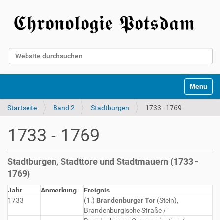
Website durchsuchen
Erweiterte Suche…
Toggle na
Startseite
Band 2
Stadtburgen
1733 - 1769
1733 - 1769
Stadtburgen, Stadttore und Stadtmauern (1733 -
1769)
Jahr
Anmerkung
Ereignis
1733
(1.)
Brandenburger Tor
(Stein),
Brandenburgische Straße /