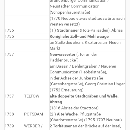
Brandenburger Communication /
Neustädter Communication
(Schopenhauerstraße)
(1770 Neubau etwas stadtauswärts nach
Westen versetzt)
1735
(1.)
Stadtmauer
(Holz-Palisaden), Abriss
1735
Königliche Zoll- und Mehlwaage
an Stelle des ehem. Kieztores am Neuen
Markt
1737
Neuwassertor
(„Tor an der
Paddenbrücke“),
am Bassin / Behlertgraben / Nauener
Communication (Hebbelstraße),
in der Achse der Junkerstraße
(Gutenbergstraße), Georg Christian Unger
(1752 Erneuerung)
1737
TELTOW
alte doppelte Stadtgräben und Wälle,
Abtrag
(1816 Abriss der Stadttore)
1738
POTSDAM
(2.)
Alte Wache
, Pflugstraße
(Charlottenstraße) (1795-1797 Neubau)
1739
WERDER /
2 Torhäuser
an der Brücke auf der Insel,