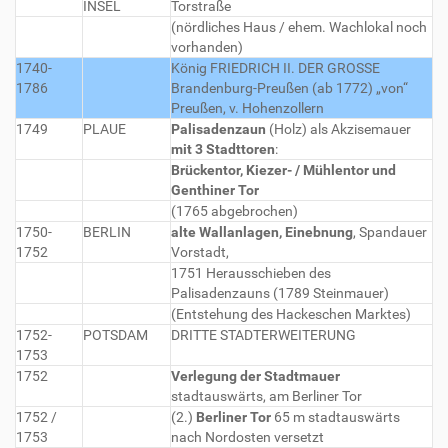
INSEL
Torstraße
(nördliches Haus / ehem. Wachlokal noch
vorhanden)
1740-
König FRIEDRICH II. DER GROSSE
1786
Brandenburg-Preußen (ab 1772) „von“
Preußen, v. Hohenzollern
1749
PLAUE
Palisadenzaun
(Holz) als Akzisemauer
mit 3 Stadttoren
:
Brückentor, Kiezer- / Mühlentor und
Genthiner Tor
(1765 abgebrochen)
1750-
BERLIN
alte Wallanlagen, Einebnung
, Spandauer
1752
Vorstadt,
1751 Herausschieben des
Palisadenzauns (1789 Steinmauer)
(Entstehung des Hackeschen Marktes)
1752-
POTSDAM
DRITTE STADTERWEITERUNG
1753
1752
Verlegung der Stadtmauer
stadtauswärts, am Berliner Tor
1752 /
(2.)
Berliner Tor
65 m stadtauswärts
1753
nach Nordosten versetzt