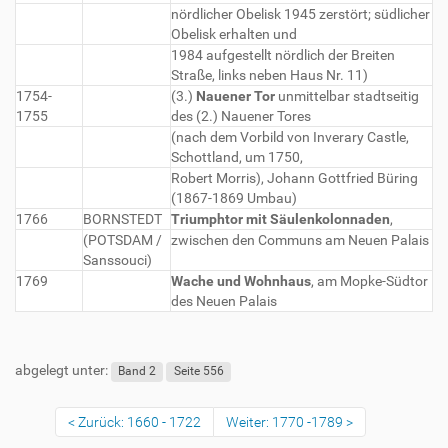
nördlicher Obelisk 1945 zerstört; südlicher
Obelisk erhalten und
1984 aufgestellt nördlich der Breiten
Straße, links neben Haus Nr. 11)
1754-
(3.)
Nauener Tor
unmittelbar stadtseitig
1755
des (2.) Nauener Tores
(nach dem Vorbild von Inverary Castle,
Schottland, um 1750,
Robert Morris), Johann Gottfried Büring
(1867-1869 Umbau)
1766
BORNSTEDT
Triumphtor mit Säulenkolonnaden
,
(POTSDAM /
zwischen den Communs am Neuen Palais
Sanssouci)
1769
Wache und Wohnhaus
, am Mopke-Südtor
des Neuen Palais
abgelegt unter:
Band 2
Seite 556
Zurück: 1660 - 1722
Weiter: 1770 -1789