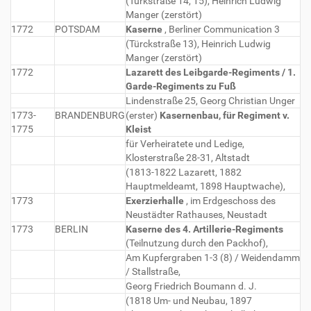
(Türkstraße 14, 15), Heinrich Ludwig
Manger (zerstört)
1772
POTSDAM
Kaserne
, Berliner Communication 3
(Türckstraße 13), Heinrich Ludwig
Manger (zerstört)
1772
Lazarett des Leibgarde-Regiments / 1.
Garde-Regiments zu Fuß
Lindenstraße 25, Georg Christian Unger
1773-
BRANDENBURG
(erster)
Kasernenbau, für Regiment v.
1775
Kleist
für Verheiratete und Ledige,
Klosterstraße 28-31, Altstadt
(1813-1822 Lazarett, 1882
Hauptmeldeamt, 1898 Hauptwache),
1773
Exerzierhalle
, im Erdgeschoss des
Neustädter Rathauses, Neustadt
1773
BERLIN
Kaserne des 4. Artillerie-Regiments
(Teilnutzung durch den Packhof),
Am Kupfergraben 1-3 (8) / Weidendamm
/ Stallstraße,
Georg Friedrich Boumann d. J.
(1818 Um- und Neubau, 1897