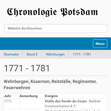
Website durchsuchen
Erweiterte Suche…
Toggle na
Startseite
Band 2
Wehrburgen
1771 - 1781
1771 - 1781
Wehrburgen, Kasernen, Reitställe, Regimenter,
Feuerwehren
Jahr
Anmerkung
Ereignis
1771
Ställe des Garde-du-Corps
, Berliner
Communication 4, 5