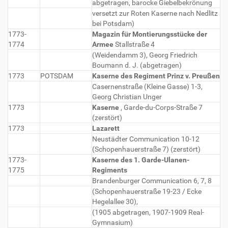
abgetragen, barocke Giebelbekrönung
versetzt zur Roten Kaserne nach Nedlitz
bei Potsdam)
1773-
Magazin für Montierungsstücke der
1774
Armee
Stallstraße 4
(Weidendamm 3), Georg Friedrich
Boumann d. J. (abgetragen)
1773
POTSDAM
Kaserne des Regiment Prinz v. Preußen
Casernenstraße (Kleine Gasse) 1-3,
Georg Christian Unger
1773
Kaserne
, Garde-du-Corps-Straße 7
(zerstört)
1773
Lazarett
Neustädter Communication 10-12
(Schopenhauerstraße 7) (zerstört)
1773-
Kaserne des 1. Garde-Ulanen-
1775
Regiments
Brandenburger Communication 6, 7, 8
(Schopenhauerstraße 19-23 / Ecke
Hegelallee 30),
(1905 abgetragen, 1907-1909 Real-
Gymnasium)