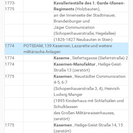
1773-
Kavallerieställe des 1. Garde-Ulanen-
1775
Regiments
(Holzbauten),
an der Innenseite der Stadtmauer,
Brandenburger und
Jäger Communication
(Schopenhauerstraße, Hegelallee)
(1826-1827 Neubauten in Stein)
1774
POTSDAM, 139 Kasernen, Lazarette und weitere
militärische Anlagen
1774
Kaserne
, Siefertsgasse (Siefertstraße) 2
1774
Kasernen-Manufaktur
, Heilige-Geist-
Straße 13 (zerstört)
1775
Kasernen
, Neustädter Communication
4-5, 6-7
(Schopenhauerstraße 3, 4), Heinrich
Ludwig Manger
(1895 Kinderhaus mit Schlafsälen und
Schulklassen
des Großen Militärwaisenhauses,
zerstört)
1775
Kasernen
, Heilige-Geist-Straße 14, 15
(zerstört)