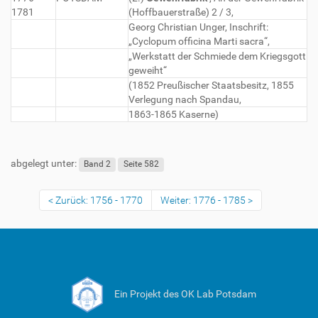
1781
(Hoffbauerstraße) 2 / 3,
Georg Christian Unger, Inschrift:
„Cyclopum officina Marti sacra“,
„Werkstatt der Schmiede dem Kriegsgott
geweiht“
(1852 Preußischer Staatsbesitz, 1855
Verlegung nach Spandau,
1863-1865 Kaserne)
abgelegt unter:
Band 2
Seite 582
Zurück: 1756 - 1770
Weiter: 1776 - 1785
Ein Projekt des OK Lab Potsdam