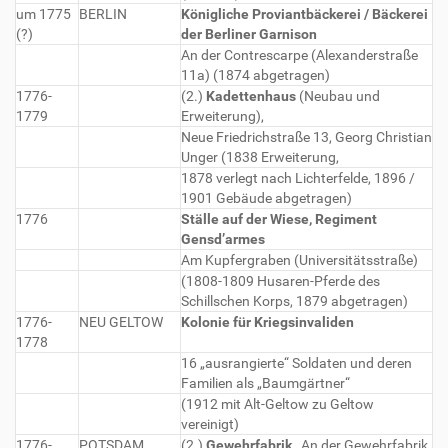
um 1775
BERLIN
Königliche Proviantbäckerei / Bäckerei
(?)
der Berliner Garnison
An der Contrescarpe (Alexanderstraße
11a) (1874 abgetragen)
1776-
(2.)
Kadettenhaus
(Neubau und
1779
Erweiterung),
Neue Friedrichstraße 13, Georg Christian
Unger (1838 Erweiterung,
1878 verlegt nach Lichterfelde, 1896 /
1901 Gebäude abgetragen)
1776
Ställe auf der Wiese, Regiment
Gensd’armes
Am Kupfergraben (Universitätsstraße)
(1808-1809 Husaren-Pferde des
Schillschen Korps, 1879 abgetragen)
1776-
NEU GELTOW
Kolonie für Kriegsinvaliden
1778
16 „ausrangierte“ Soldaten und deren
Familien als „Baumgärtner“
(1912 mit Alt-Geltow zu Geltow
vereinigt)
1776-
POTSDAM
(2.)
Gewehrfabrik
, An der Gewehrfabrik