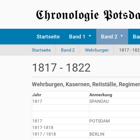
Startseite
Band 1
Band 2
Ba
S
Startseite
Band 2
Wehrburgen
1817 - 18
i
e
1817 - 1822
s
i
n
Wehrburgen, Kasernen, Reitställe, Regime
d
h
Jahr
Anmerkung
i
1817
SPANDAU
e
r
1817
POTSDAM
1817-1818
1817 / 1818
BERLIN