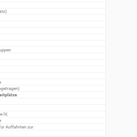
atz)
ruppen
s
bgetragen)
eitplätze
e IV,
r
für Auffahrten zur