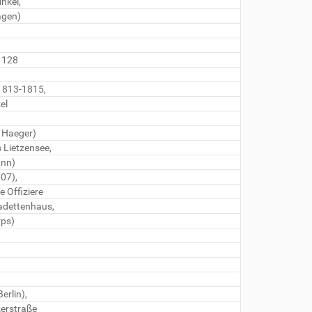
inkel,
agen)
e 128
 1813-1815,
el
 Haeger)
Lietzensee,
unn)
07),
e Offiziere
adettenhaus,
rps)
erlin),
erstraße