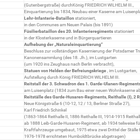
(Gutenbergstraße) durchKönig FRIEDRICH WILHELM III.,
Einquartierung bis 1834, Neubau einer Kaserne am Luisenpl
Lehr-Infanterie-Bataillon
stationiert,
in den Communes am Neuen Palais (bis 1891)
Füsilierbataillon des 20. Infanterieregiments
stationiert
in der Klosterkaserne und in Bürgerquartieren
Aufhebung der „Naturaleinquartierung“
Beschluss zur vollständigen Kasernierung der Potsdamer T
Kanonensammlung (des 18. Jh.), im Lustgarten
(um 1920 ins Zeughaus nach Berlin verbracht),
Statuen von Helden der Befreiungskriege
, im Lustgarten,
Aufstellung durch König FRIEDRICH WILHELM III.
Reitstall der 3. Schwadron des 1. Garde-Ulanen-Regiment
am Luisenplatz (1834 zum Bau einer neuen Wohnkaserne a
Reitställe des Garde-Husaren-Regiments, Reithalle (I), 2 R
Neue Königstraße 6 (10-12, 12 / 13, Berliner Straße 27),
Karl Friedrich Schinkel
(1863-1864 Reithalle II, 1886 Reithalle III, 1914-1915 Reithall
ab 1888 Leib-Garde-Husaren-Regiment, ab 1934 teilweise fü
Kraftfahrzeuge umgebaut, 1975 etwa zwei Drittel der Ställe 
1976-1978 errichteten Humboldtbrücke abgetragen)