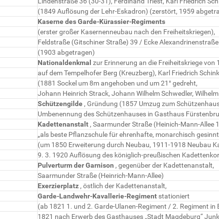
Lindenstraße 36 (30-31), Ferdinand Triest, Karl Friedrich Sch
(1849 Auflösung der Lehr-Eskadron) (zerstört, 1959 abgetr
Kaserne des Garde-Kürassier-Regiments
(erster großer Kasernenneubau nach den Freiheitskriegen),
Feldstraße (Gitschiner Straße) 39 / Ecke Alexandrinenstraß
(1903 abgetragen)
Nationaldenkmal
zur Erinnerung an die Freiheitskriege von
auf dem Tempelhofer Berg (Kreuzberg), Karl Friedrich Schink
(1881 Sockel um 8m angehoben und um 21° gedreht,
Johann Heinrich Strack, Johann Wilhelm Schwedler, Wilhelm
Schützengilde
, Gründung (1857 Umzug zum Schützenhaus 
Umbenennung des Schützenhauses in Gasthaus Fürstenbr
Kadettenanstalt
, Saarmunder Straße (Heinich-Mann-Allee 1
„als beste Pflanzschule für ehrenhafte, monarchisch gesinnt
(um 1850 Erweiterung durch Neubau, 1911-1918 Neubau K
9. 3. 1920 Auflösung des königlich-preußischen Kadettenko
Pulverturm der Garnison
, gegenüber der Kadettenanstalt,
Saarmunder Straße (Heinrich-Mann-Allee)
Exerzierplatz
, östlich der Kadettenanstalt,
Garde-Landwehr-Kavallerie-Regiment
stationiert
(ab 1821 1. und 2. Garde-Ulanen-Regiment / 2. Regiment in B
1821 nach Erwerb des Gasthauses „Stadt Magdeburg“ Junk