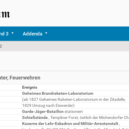
nd 3
Addenda
22
nter, Feuerwehren
Ereignis
Geheimes Brandraketen-Laboratorium
(ab 1827 Geheimes Raketen-Laboratorium in der Zitadelle,
1829 Umzug nach Eiswerder)
Garde-Jäger-Bataillon
stationiert
Schießstände
, Templiner Forst, östlich der Michendorfer C
Kaserne der Lehr-Eskadron und Militär-Arrestanstalt
,