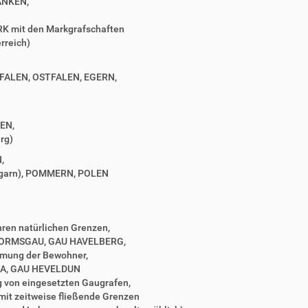
ANKEN,
 mit den Markgrafschaften
rreich)
TFALEN, OSTFALEN, EGERN,
EN,
rg)
,
ngarn), POMMERN, POLEN
ihren natürlichen Grenzen,
e WORMSGAU, GAU HAVELBERG,
mmung der Bewohner,
A, GAU HEVELDUN
g von eingesetzten Gaugrafen,
 mit zeitweise fließende Grenzen