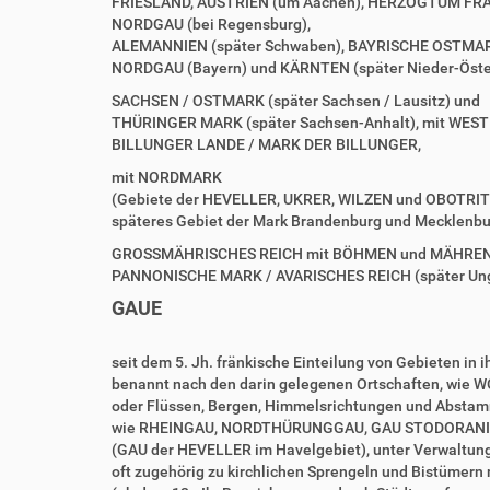
FRIESLAND, AUSTRIEN (um Aachen), HERZOGTUM FR
NORDGAU (bei Regensburg),
ALEMANNIEN (später Schwaben), BAYRISCHE OSTMARK
NORDGAU (Bayern) und KÄRNTEN (später Nieder-Öste
SACHSEN / OSTMARK (später Sachsen / Lausitz) und
THÜRINGER MARK (später Sachsen-Anhalt), mit WES
BILLUNGER LANDE / MARK DER BILLUNGER,
mit NORDMARK
(Gebiete der HEVELLER, UKRER, WILZEN und OBOTRIT
späteres Gebiet der Mark Brandenburg und Mecklenbu
GROSSMÄHRISCHES REICH mit BÖHMEN und MÄHREN
PANNONISCHE MARK / AVARISCHES REICH (später U
GAUE
seit dem 5. Jh. fränkische Einteilung von Gebieten in 
benannt nach den darin gelegenen Ortschaften, wi
oder Flüssen, Bergen, Himmelsrichtungen und Absta
wie RHEINGAU, NORDTHÜRUNGGAU, GAU STODORANI
(GAU der HEVELLER im Havelgebiet), unter Verwaltun
oft zugehörig zu kirchlichen Sprengeln und Bistümern