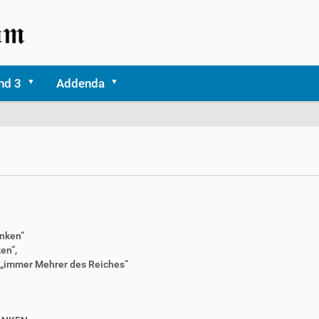
nd 3
Addenda
anken“
en“,
 „immer Mehrer des Reiches“