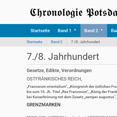
Startseite
Band 1
Band 2
Ba
S
Startseite
Band 2
7./8. Jahrhundert
i
e
7./8. Jahrhundert
s
i
n
Gesetze, Edikte, Verordnungen
d
h
OSTFRÄNKISCHES REICH,
i
„Francorum orientalium“, „Königreich der östlichen Fr
e
bis zum 10. Jh. Titel „Rex Francorum“, „König der Frank
r
bei Kaiserkrönung mit dem Zusatz „semper augustus“,
GRENZMARKEN