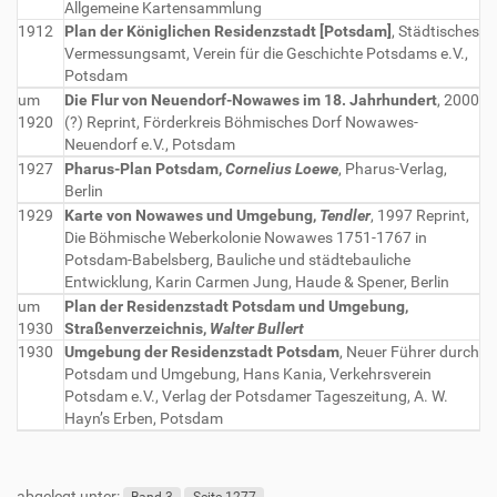
Allgemeine Kartensammlung
1912
Plan der Königlichen Residenzstadt [Potsdam]
, Städtisches
Vermessungsamt, Verein für die Geschichte Potsdams e.V.,
Potsdam
um
Die Flur von Neuendorf-Nowawes im 18. Jahrhundert
, 2000
1920
(?) Reprint, Förderkreis Böhmisches Dorf Nowawes-
Neuendorf e.V., Potsdam
1927
Pharus-Plan Potsdam,
Cornelius Loewe
, Pharus-Verlag,
Berlin
1929
Karte von Nowawes und Umgebung,
Tendler
, 1997 Reprint,
Die Böhmische Weberkolonie Nowawes 1751-1767 in
Potsdam-Babelsberg, Bauliche und städtebauliche
Entwicklung, Karin Carmen Jung, Haude & Spener, Berlin
um
Plan der Residenzstadt Potsdam und Umgebung,
1930
Straßenverzeichnis,
Walter Bullert
1930
Umgebung der Residenzstadt Potsdam
, Neuer Führer durch
Potsdam und Umgebung, Hans Kania, Verkehrsverein
Potsdam e.V., Verlag der Potsdamer Tageszeitung, A. W.
Hayn’s Erben, Potsdam
abgelegt unter: