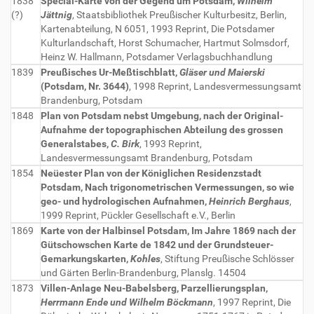
1838
Special-Karte von der Gegend um Potsdam,
Wilhelm
(?)
Jättnig
, Staatsbibliothek Preußischer Kulturbesitz, Berlin,
Kartenabteilung, N 6051, 1993 Reprint, Die Potsdamer
Kulturlandschaft, Horst Schumacher, Hartmut Solmsdorf,
Heinz W. Hallmann, Potsdamer Verlagsbuchhandlung
1839
Preußisches Ur-Meßtischblatt,
Gläser und Maierski
(Potsdam, Nr. 3644)
, 1998 Reprint, Landesvermessungsamt
Brandenburg, Potsdam
1848
Plan von Potsdam nebst Umgebung, nach der Original-
Aufnahme der topographischen Abteilung des grossen
Generalstabes,
C. Birk
, 1993 Reprint,
Landesvermessungsamt Brandenburg, Potsdam
1854
Neüester Plan von der Königlichen Residenzstadt
Potsdam, Nach trigonometrischen Vermessungen, so wie
geo- und hydrologischen Aufnahmen,
Heinrich Berghaus
,
1999 Reprint, Pückler Gesellschaft e.V., Berlin
1869
Karte von der Halbinsel Potsdam, Im Jahre 1869 nach der
Gütschowschen Karte de 1842 und der Grundsteuer-
Gemarkungskarten,
Kohles
, Stiftung Preußische Schlösser
und Gärten Berlin-Brandenburg, Planslg. 14504
1873
Villen-Anlage Neu-Babelsberg, Parzellierungsplan,
Herrmann Ende und Wilhelm Böckmann
, 1997 Reprint, Die