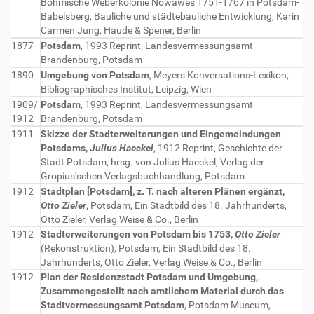
Böhmische Weberkolonie Nowawes 1751-1767 in Potsdam-
Babelsberg, Bauliche und städtebauliche Entwicklung, Karin
Carmen Jung, Haude & Spener, Berlin
1877
Potsdam
, 1993 Reprint, Landesvermessungsamt
Brandenburg, Potsdam
1890
Umgebung von Potsdam
, Meyers Konversations-Lexikon,
Bibliographisches Institut, Leipzig, Wien
1909/
Potsdam
, 1993 Reprint, Landesvermessungsamt
1912
Brandenburg, Potsdam
1911
Skizze der Stadterweiterungen und Eingemeindungen
Potsdams,
Julius Haeckel
, 1912 Reprint, Geschichte der
Stadt Potsdam, hrsg. von Julius Haeckel, Verlag der
Gropius’schen Verlagsbuchhandlung, Potsdam
1912
Stadtplan [Potsdam], z. T. nach älteren Plänen ergänzt,
Otto Zieler
, Potsdam, Ein Stadtbild des 18. Jahrhunderts,
Otto Zieler, Verlag Weise & Co., Berlin
1912
Stadterweiterungen von Potsdam bis 1753,
Otto Zieler
(Rekonstruktion), Potsdam, Ein Stadtbild des 18.
Jahrhunderts, Otto Zieler, Verlag Weise & Co., Berlin
1912
Plan der Residenzstadt Potsdam und Umgebung,
Zusammengestellt nach amtlichem Material durch das
Stadtvermessungsamt Potsdam
, Potsdam Museum,