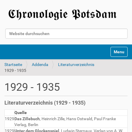
Website durchsuchen
Erweiterte Suche…
Toggle na
Startseite
Addenda
Literaturverzeichnis
1929 - 1935
1929 - 1935
Literaturverzeichnis (1929 - 1935)
Quelle
1929
Das Zillebuch
, Heinrich Zille, Hans Ostwald, Paul Franke
Verlag, Berlin
1929
Unter dem Glockenspiel
, Ludwig Sternaux, Verlag von A. W.