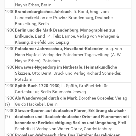
Hayn’s Erben, Berlin
1930
Brandenburgisches Jahrbuch
, 5. Band, hrsg. vom
Landesdirektion der Provinz Brandenburg, Deutsche
Bauzeitung, Berlin
1930
Berlin und die Mark Brandenburg, Monographien zur
Erdkunde
, Band 14, Felix Lampe, Verlag von Velhagen &
Klasing, Bielefeld und Leipzig
1930
Potsdamer Jahresschau, Havelland-Kalender
, hrsg. von
Hans Hupfeld, Verlag der Potsdamer Tageszeitung (A. W.
Hayn’s Erben), Potsdam
1930
Nowawes-Nygendorp im Nuthetale, Heimatkundliche
Skizzen
, Otto Bernt, Druck und Verlag Richard Schneider,
Potsdam
1930
Späth-Buch 1720-1930
, L. Späth, Großbetrieb für
Gartenkultur, Berlin-Baumschulenweg
1930
Als Wandervogel durch die Mark
, Dorothee Goebeler, Verlag
(?)
Guido Hackebeil, Berlin
1930
Slawen-Spuren auf deutschen Fluren, Erklärung slawisch-
(?)
deutscher und litauisch-deutscher Orts- und Flurnamen mit
besonderer Berücksichtigung Berlins und Umgebung
, Emil
Sembritzki, Verlag von Walter Göritz, Charlottenburg
1930
Propyläen-Weltgeschichte, Das Zeitalter der religiösen