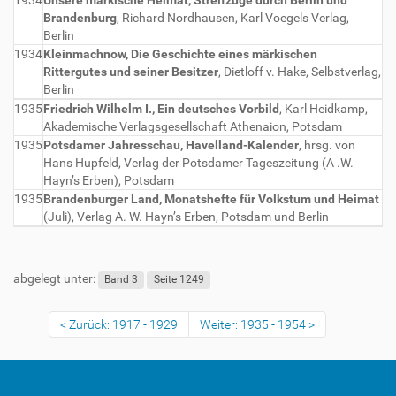
1934
Unsere märkische Heimat, Streifzüge durch Berlin und
Brandenburg
, Richard Nordhausen, Karl Voegels Verlag,
Berlin
1934
Kleinmachnow, Die Geschichte eines märkischen
Rittergutes und seiner Besitzer
, Dietloff v. Hake, Selbstverlag,
Berlin
1935
Friedrich Wilhelm I., Ein deutsches Vorbild
, Karl Heidkamp,
Akademische Verlagsgesellschaft Athenaion, Potsdam
1935
Potsdamer Jahresschau, Havelland-Kalender
, hrsg. von
Hans Hupfeld, Verlag der Potsdamer Tageszeitung (A .W.
Hayn’s Erben), Potsdam
1935
Brandenburger Land, Monatshefte für Volkstum und Heimat
(Juli), Verlag A. W. Hayn’s Erben, Potsdam und Berlin
abgelegt unter:
Band 3
Seite 1249
Zurück: 1917 - 1929
Weiter: 1935 - 1954