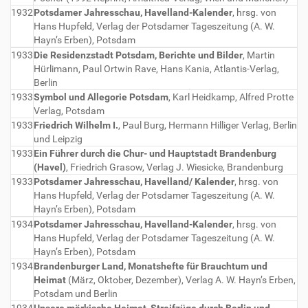
1932
Potsdamer Jahresschau, Havelland-Kalender
, hrsg. von
Hans Hupfeld, Verlag der Potsdamer Tageszeitung (A. W.
Hayn’s Erben), Potsdam
1933
Die Residenzstadt Potsdam, Berichte und Bilder
, Martin
Hürlimann, Paul Ortwin Rave, Hans Kania, Atlantis-Verlag,
Berlin
1933
Symbol und Allegorie Potsdam
, Karl Heidkamp, Alfred Protte
Verlag, Potsdam
1933
Friedrich Wilhelm I.
, Paul Burg, Hermann Hilliger Verlag, Berlin
und Leipzig
1933
Ein Führer durch die Chur- und Hauptstadt Brandenburg
(Havel)
, Friedrich Grasow, Verlag J. Wiesicke, Brandenburg
1933
Potsdamer Jahresschau, Havelland/ Kalender
, hrsg. von
Hans Hupfeld, Verlag der Potsdamer Tageszeitung (A. W.
Hayn’s Erben), Potsdam
1934
Potsdamer Jahresschau, Havelland-Kalender
, hrsg. von
Hans Hupfeld, Verlag der Potsdamer Tageszeitung (A. W.
Hayn’s Erben), Potsdam
1934
Brandenburger Land, Monatshefte für Brauchtum und
Heimat
(März, Oktober, Dezember), Verlag A. W. Hayn’s Erben,
Potsdam und Berlin