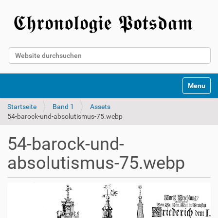
Website durchsuchen
Erweiterte Suche…
Toggle na
Startseite
Band 1
Assets
54-barock-und-absolutismus-75.webp
54-barock-und-
absolutismus-75.webp