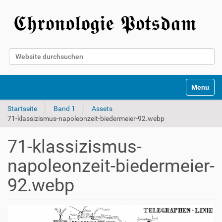
Website durchsuchen
Erweiterte Suche…
Toggle na
Startseite
Band 1
Assets
71-klassizismus-napoleonzeit-biedermeier-92.webp
71-klassizismus-
napoleonzeit-biedermeier-
92.webp