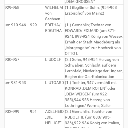
„DEM GROSSEN“
929-968
WILHELM
(1.) illegitimer Sohn, (954-968
von
Erzbischof von Mainz)
Sachsen
um 910-946
929
EDITHA/
(1.) Gemahlin; Tochter von
EDGITHA
EDWARD/ EDUARD (um 871-
924), 899-924 König von Wessex,
Erhalt der Stadt Magdeburg als
„Morgengabe“ zur Hochzeit von
OTTO I.
930-957
LIUDOLF
(2.) Sohn, 948-954 Herzog von
Schwaben, Schlacht auf dem
Lerchfeld, Niederlage der Ungarn,
Beginn der Ost-Kolonisation
um 931-953
LIUTGARD
(1.) Tochter, 947 vermählt mit
KONRAD „DEM ROTEN“ oder
„DEM WEISEN“ (um 922-
955),944-953 Herzog von
Lothringen/ Worms, Salier
932-999
951
ADELHEID
(2.) Gemahlin:, Tochter von
„DIE
RUDOLF II. (um 880/ 905-
HEILIGE“
936),922-934 König von Italien,