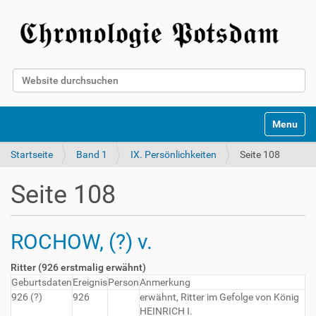
Website durchsuchen
Erweiterte Suche…
Toggle na
Startseite
Band 1
IX. Persönlichkeiten
Seite 108
Seite 108
ROCHOW, (?) v.
Ritter (926 erstmalig erwähnt)
Geburtsdaten
Ereignis
Person
Anmerkung
926 (?)
926
erwähnt, Ritter im Gefolge von König
HEINRICH I.