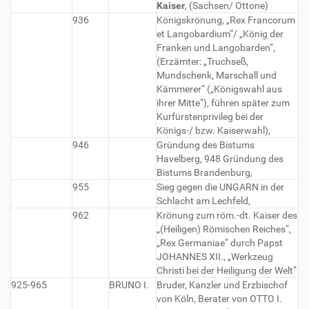
Kaiser
, (Sachsen/ Ottone)
936
Königskrönung, „Rex Francorum
et Langobardium“/ „König der
Franken und Langobarden“,
(Erzämter: „Truchseß,
Mundschenk, Marschall und
Kämmerer“ („Königswahl aus
ihrer Mitte“), führen später zum
Kurfürstenprivileg bei der
Königs-/ bzw. Kaiserwahl),
946
Gründung des Bistums
Havelberg, 948 Gründung des
Bistums Brandenburg,
955
Sieg gegen die UNGARN in der
Schlacht am Lechfeld,
962
Krönung zum röm.-dt. Kaiser des
„(Heiligen) Römischen Reiches“,
„Rex Germaniae“ durch Papst
JOHANNES XII., „Werkzeug
Christi bei der Heiligung der Welt“
925-965
BRUNO I.
Bruder, Kanzler und Erzbischof
von Köln, Berater von OTTO I.