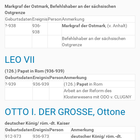
Markgraf der Ostmark, Befehlshaber an der sächsischen
Ostgrenze
Geburtsdaten
Ereignis
Person
Anmerkung
?-938
936-
Markgraf der Ostmark
, (v. Anhalt)
938
Befehlshaber an der sächsischen
Ostgrenze
LEO VII
(126.) Papst in Rom (936-939)
Geburtsdaten
Ereignis
Person
Anmerkung
?-939
936-939
(126.)
Papst
in Rom
Arbeit an der Reform des
Klosterwesens mit ODO v. CLUGNY
OTTO I. DER GROSSE, Ottone
deutscher König/ röm.-dt. Kaiser
Geburtsdaten
Ereignis
Person
Anmerkung
912-973
936-973
deutscher König/ röm.-dt.