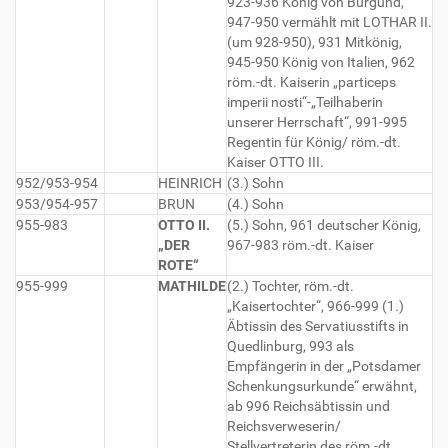
923-936 König von Burgund,
947-950 vermählt mit LOTHAR II.
(um 928-950), 931 Mitkönig,
945-950 König von Italien, 962
röm.-dt. Kaiserin „particeps
imperii nosti“-„Teilhaberin
unserer Herrschaft“, 991-995
Regentin für König/ röm.-dt.
Kaiser OTTO III.
952/953-954
HEINRICH
(3.) Sohn
953/954-957
BRUN
(4.) Sohn
955-983
OTTO II.
(5.) Sohn, 961 deutscher König,
„DER
967-983 röm.-dt. Kaiser
ROTE“
955-999
MATHILDE
(2.) Tochter, röm.-dt.
„Kaisertochter“, 966-999 (1.)
Äbtissin des Servatiusstifts in
Quedlinburg, 993 als
Empfängerin in der „Potsdamer
Schenkungsurkunde“ erwähnt,
ab 996 Reichsäbtissin und
Reichsverweserin/
Stellvertreterin des röm.-dt.