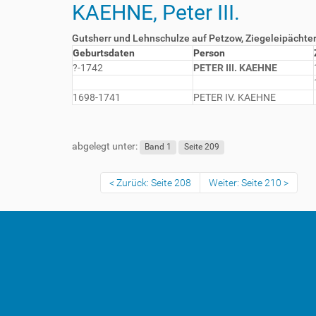
KAEHNE, Peter III.
Gutsherr und Lehnschulze auf Petzow, Ziegeleipächte
Geburtsdaten
Person
?-1742
PETER III. KAEHNE
1698-1741
PETER IV. KAEHNE
abgelegt unter:
Band 1
Seite 209
Zurück: Seite 208
Weiter: Seite 210