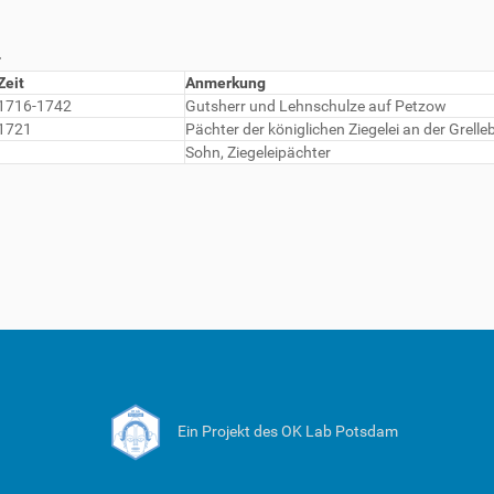
r
Zeit
Anmerkung
1716-1742
Gutsherr und Lehnschulze auf Petzow
1721
Pächter der königlichen Ziegelei an der Grelle
Sohn, Ziegeleipächter
Ein Projekt des OK Lab Potsdam