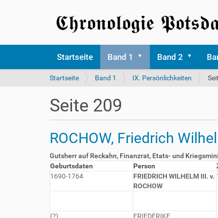
Startseite
Band 1
Band 2
Ba
S
Startseite
Band 1
IX. Persönlichkeiten
Sei
i
e
Seite 209
s
i
n
ROCHOW, Friedrich Wilhelm 
d
h
i
Gutsherr auf Reckahn, Finanzrat, Etats- und Kriegsmi
e
Geburtsdaten
Person
r
1690-1764
FRIEDRICH WILHELM III. v.
ROCHOW
(?)
FRIEDERIKE