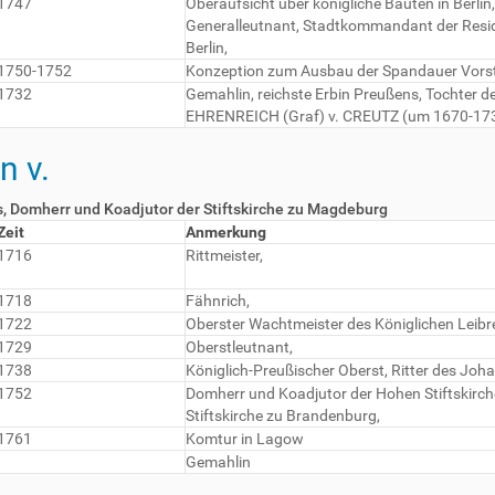
1747
Oberaufsicht über königliche Bauten in Berlin
Generalleutnant, Stadtkommandant der Resid
Berlin,
1750-1752
Konzeption zum Ausbau der Spandauer Vorst
1732
Gemahlin, reichste Erbin Preußens, Tochter 
EHRENREICH (Graf) v. CREUTZ (um 1670-17
 v.
, Domherr und Koadjutor der Stiftskirche zu Magdeburg
Zeit
Anmerkung
1716
Rittmeister,
1718
Fähnrich,
1722
Oberster Wachtmeister des Königlichen Leibr
1729
Oberstleutnant,
1738
Königlich-Preußischer Oberst, Ritter des Joh
1752
Domherr und Koadjutor der Hohen Stiftskirc
Stiftskirche zu Brandenburg,
1761
Komtur in Lagow
Gemahlin