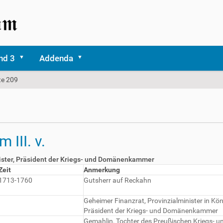
nd 3
Addenda
te 209
III. v.
nister, Präsident der Kriegs- und Domänenkammer
Zeit
Anmerkung
1713-1760
Gutsherr auf Reckahn
Geheimer Finanzrat, Provinzialminister in Kön
Präsident der Kriegs- und Domänenkammer
Gemahlin, Tochter des Preußischen Kriegs- 