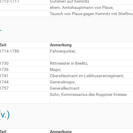
1713-1717
Gutsherr auf Kemnitz
ehem. Amtshauptmann von Plaue,
Tausch von Plaue gegen Kemnitz mit Stiefb
.
Zeit
Anmerkung
1714-1786
Fahnenjunker,
1730
Rittmeister in Beelitz,
1736
Major,
1741
Oberstleutnant im Leibhusarenregiment,
1744
Generalmajor,
1757
Generalleutnant
Sohn, Kommissarius des Ruppiner Kreises
v.)
Zeit
Anmerkung