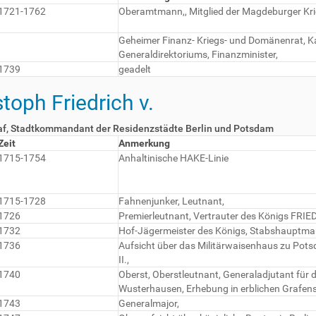
1721-1762
Oberamtmann,, Mitglied der Magdeburger K
Geheimer Finanz- Kriegs- und Domänenrat, Ka
Generaldirektoriums, Finanzminister,
1739
geadelt
oph Friedrich v.
raf, Stadtkommandant der Residenzstädte Berlin und Potsdam
Zeit
Anmerkung
1715-1754
Anhaltinische HAKE-Linie
1715-1728
Fahnenjunker, Leutnant,
1726
Premierleutnant, Vertrauter des Königs FRIED
1732
Hof-Jägermeister des Königs, Stabshauptma
1736
Aufsicht über das Militärwaisenhaus zu Pots
II.,
1740
Oberst, Oberstleutnant, Generaladjutant für
Wusterhausen, Erhebung in erblichen Grafen
1743
Generalmajor,