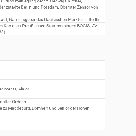
, (Grundsteinlegung der St. Hedwigs-Kirche),
enzstädte Berlin und Potsdam, Oberster Zensor von
adt, Namensgeber des Hackeschen Marktes in Berlin
des Königlich-Preußischen Staatsministers BOGISLAV
33)
egiments, Major,
anniter-Ordens,
he zu Magdeburg, Domherr und Senior der Hohen