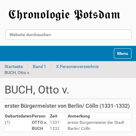
Website durchsuchen
Erweiterte Suche…
Toggle na
Startseite
Band 1
X Personenverzeichnis
BUCH, Otto v.
BUCH, Otto v.
erster Bürgermeister von Berlin/ Cölln (1331-1332)
Geburtsdaten
Person
Zeit
Anmerkung
(?)
OTTO v.
1331-
erster Bürgermeister der Stadt
BUCH
1332
Berlin/ Cölln