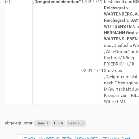
(?)
„Dreigrafenministerium“
1702-1711
bestehend aus
KO
Reichsgraf v.
WARTENBERG, A
Reichsgraf v. SAY
WITTGENSTEIN
u
HERMANN Graf v.
WARTENSLEBEN
das „Dreifache Weh
„Weh-Grafen“ unte
Kurfürst/ König
FRIEDRICH I./ III.
02.01.1711
Sturz des
„Dreigrafenminist
nach Offenlegung
Mißwirtschaft dur
Kronprinzen FRI
WILHELM I.
abgelegt unter:
Band 1
P814
Seite 206