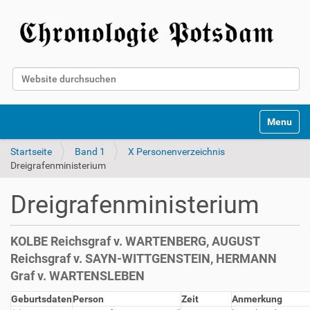
Website durchsuchen
Erweiterte Suche…
Toggle na
Startseite
Band 1
X Personenverzeichnis
Dreigrafenministerium
Dreigrafenministerium
KOLBE Reichsgraf v. WARTENBERG, AUGUST
Reichsgraf v. SAYN-WITTGENSTEIN, HERMANN
Graf v. WARTENSLEBEN
Geburtsdaten
Person
Zeit
Anmerkung