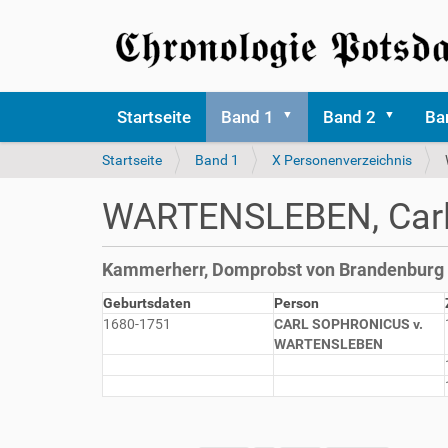
Startseite
Band 1
Band 2
Ba
S
Startseite
Band 1
X Personenverzeichnis
i
e
WARTENSLEBEN, Carl 
s
i
n
Kammerherr, Domprobst von Brandenburg
d
h
Geburtsdaten
Person
i
1680-1751
CARL SOPHRONICUS v.
e
WARTENSLEBEN
r