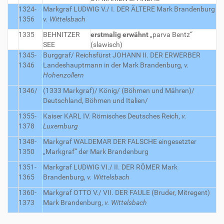
1324-
Markgraf LUDWIG V./ I. DER ÄLTERE
Mark Brandenburg
1356
v. Wittelsbach
1335
BEHNITZER
erstmalig erwähnt
„parva Bentz“
SEE
(slawisch)
1345-
Burggraf/ Reichsfürst JOHANN II. DER ERWERBER
1346
Landeshauptmann in der Mark Brandenburg,
v.
Hohenzollern
1346/
(1333 Markgraf)/ König/
(Böhmen und Mähren)/
Deutschland, Böhmen und Italien/
1355-
Kaiser KARL IV.
Römisches Deutsches Reich,
v.
1378
Luxemburg
1348-
Markgraf WALDEMAR DER FALSCHE
eingesetzter
1350
„Markgraf“ der Mark Brandenburg
1351-
Markgraf LUDWIG VI./ II. DER RÖMER
Mark
1365
Brandenburg,
v. Wittelsbach
1360-
Markgraf OTTO V./ VII. DER FAULE (Bruder, Mitregent)
1373
Mark Brandenburg,
v. Wittelsbach