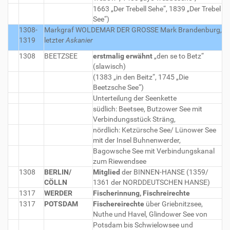
1663 „Der Trebell Sehe“, 1839 „Der Trebel
See“)
1308-
Markgraf WOLDEMAR DER GROSSE
Mark Brandenburg,
1319
letzter
Askanier
1308
BEETZSEE
erstmalig erwähnt
„den se to Betz“
(slawisch)
(1383 „in den Beitz“, 1745 „Die
Beetzsche See“)
Unterteilung der Seenkette
südlich: Beetsee, Butzower See mit
Verbindungsstück Sträng,
nördlich: Ketzürsche See/ Lünower See
mit der Insel Buhnenwerder,
Bagowsche See mit Verbindungskanal
zum Riewendsee
1308
BERLIN/
Mitglied
der BINNEN-HANSE (1359/
CÖLLN
1361 der NORDDEUTSCHEN HANSE)
1317
WERDER
Fischerinnung, Fischreirechte
1317
POTSDAM
Fischereirechte
über Griebnitzsee,
Nuthe und Havel, Glindower See von
Potsdam bis Schwielowsee und