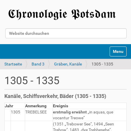
Website durchsuchen
Erweiterte Suche…
Toggle na
Startseite
Band 3
Gräben, Kanäle
1305 - 1335
1305 - 1335
Kanäle, Schiffsverkehr, Bäder (1305 - 1335)
Jahr
Anmerkung
Ereignis
1305
TREBELSEE
erstmalig erwähnt
„in aquas, que
vocantur Treowe“
(1351 „Trebower See“, 1494 „Seen
Trebow“, 1483 „dye Trebbesehe“,