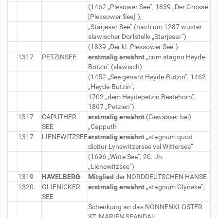
(1462 „Plesower See“, 1839 „Der Grosse
[Plessower See]“),
„Starjesar See“ (nach um 1287 wüster
slawischer Dorfstelle „Starjesar“)
(1839 „Der kl. Plessower See“)
1317
PETZINSEE
erstmalig erwähnt
„cum stagno Heyde-
Botzin“ (slawisch)
(1452 „See genant Heyde-Butzin“, 1462
„Heyde-Butzin“,
1702 „dem Heydepetzin Bestehorn“,
1867 „Petzien“)
1317
CAPUTHER
erstmalig erwähnt
(Gewässer bei)
SEE
„Capputh“
1317
LIENEWITZSEE
erstmalig erwähnt
„stagnum quod
dicitur Lynewitzersee vel Wittersee“
(1696 „Witte See“, 20. Jh.
„Lienewitzsee“)
1319
HAVELBERG
Mitglied
der NORDDEUTSCHEN HANSE
1320
GLIENICKER
erstmalig erwähnt
„stagnum Glyneke“,
SEE
Schenkung an das NONNENKLOSTER
ST. MARIEN SPANDAU