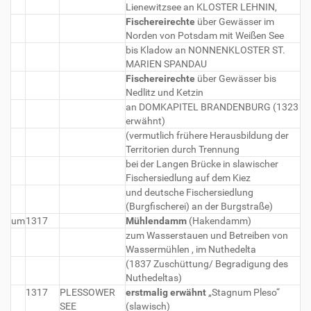
Lienewitzsee an KLOSTER LEHNIN,
Fischereirechte
über Gewässer im
Norden von Potsdam mit Weißen See
bis Kladow an NONNENKLOSTER ST.
MARIEN SPANDAU
Fischereirechte
über Gewässer bis
Nedlitz und Ketzin
an DOMKAPITEL BRANDENBURG (1323
erwähnt)
(vermutlich frühere Herausbildung der
Territorien durch Trennung
bei der Langen Brücke in slawischer
Fischersiedlung auf dem Kiez
und deutsche Fischersiedlung
(Burgfischerei) an der Burgstraße)
um
1317
Mühlendamm
(Hakendamm)
zum Wasserstauen und Betreiben von
Wassermühlen , im Nuthedelta
(1837 Zuschüttung/ Begradigung des
Nuthedeltas)
1317
PLESSOWER
erstmalig erwähnt
„Stagnum Pleso“
SEE
(slawisch)