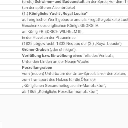
(erste)
Schwimm- und Badeanstalt
an der Spree, vor dem T
(an der späteren Alsenbrücke)
(1.)
Königliche Yacht „Royal Louise“
auf englischer Werft gebaute und als Fregatte getakelte Lus
Geschenk des englischen Königs GEORG IV.
an König FRIEDRICH WILHELM III.,
in der Havel an der Pfaueninsel
(1828 abgewrackt, 1832 Neubau der (2.) „Royal Lousie“)
Grüner Graben
(„der stinkige“),
Verfüllung bzw. Einwölbung
eines Teils des Verlaufs,
Unter den Linden an der Neuen Wache
Porzellangraben
vom (neuen) Unterbaum der Unter-Spree bis vor den Zelten,
zum Transport des Holzes für die Öfen der
„Königlichen Gesundheitsgeschirr-Manufaktur“,
ab 1868 „Königliche Porzellanmanufaktur“)