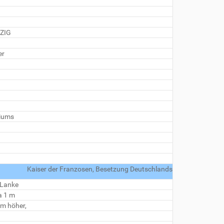
TZIG
er
giums
Kaiser der Franzosen, Besetzung Deutschlands
 Lanke
a 1 m
 m höher,