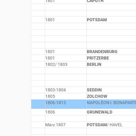
1801
CAPUTH
1801
POTSDAM
1801
BRANDENBURG
1801
PRITZERBE
1802/ 1803
BERLIN
1803-1804
SEDDIN
1805
ZOLCHOW
1806-1813
NAPOLÉON I. BONAPART
1806
GRUNEWALD
März 1807
POTSDAM
/ HAVEL