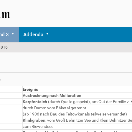
nd 3
Addenda
1816
)
Ereignis
Austrocknung nach Melioration
Karpfenteich
(durch Quelle gespeist), am Gut der Familie v.
durch Damm vom Bäketal getrennt
(ab 1906 nach Bau des Teltowkanals teilweise versandet)
Klinkgraben
, vom Groß Behnitzer See und Klein Behnitzer S
zum Riewendsee