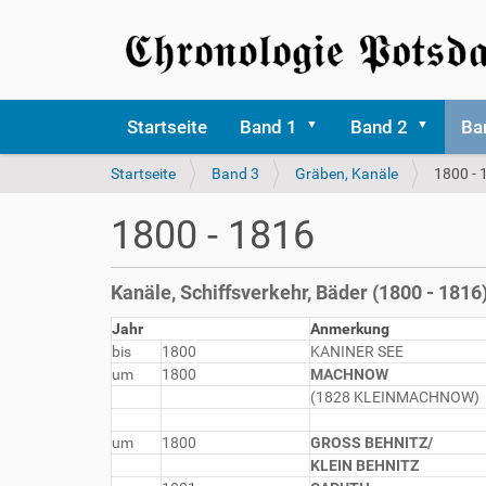
Startseite
Band 1
Band 2
Ba
S
Startseite
Band 3
Gräben, Kanäle
1800 - 
i
e
1800 - 1816
s
i
n
Kanäle, Schiffsverkehr, Bäder (1800 - 1816
d
h
Jahr
Anmerkung
i
bis
1800
KANINER SEE
e
um
1800
MACHNOW
r
(1828 KLEINMACHNOW)
um
1800
GROSS BEHNITZ/
KLEIN BEHNITZ