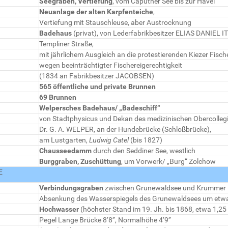
Seegraben, Vertiefung
, vom Caputher See bis zur Havel
Neuanlage der alten Karpfenteiche
,
Vertiefung mit Stauschleuse, aber Austrocknung
Badehaus
(privat), von Lederfabrikbesitzer ELIAS DANIEL I
Templiner Straße,
mit jährlichem Ausgleich an die protestierenden Kiezer Fisch
wegen beeinträchtigter Fischereigerechtigkeit
(1834 an Fabrikbesitzer JACOBSEN)
565 öffentliche und private Brunnen
69 Brunnen
Welpersches Badehaus/ „Badeschiff“
von Stadtphysicus und Dekan des medizinischen Obercolle
Dr. G. A. WELPER, an der Hundebrücke (Schloßbrücke),
am Lustgarten,
Ludwig Catel
(bis 1827)
Chausseedamm
durch den Seddiner See, westlich
Burggraben, Zuschüttung
, um Vorwerk/ „Burg“ Zolchow
E
Verbindungsgraben
zwischen Grunewaldsee und Krummer
Absenkung des Wasserspiegels des Grunewaldsees um etw
Hochwasser
(höchster Stand im 19. Jh. bis 1868, etwa 1,25
Pegel Lange Brücke 8’8’’, Normalhöhe 4’9’’