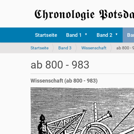
Startseite
Band 1
Band 2
Ba
S
Startseite
Band 3
Wissenschaft
ab 800 - 
i
e
ab 800 - 983
s
i
n
Wissenschaft (ab 800 - 983)
d
h
i
e
r