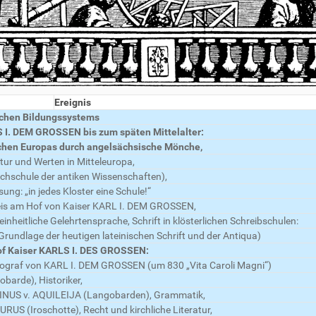
Ereignis
schen Bildungssystems
S I. DEM GROSSEN bis zum späten Mittelalter:
ichen Europas durch angelsächsische Mönche,
ltur und Werten in Mitteleuropa,
ochschule der antiken Wissenschaften),
sung: „in jedes Kloster eine Schule!“
eis am Hof von Kaiser KARL I. DEM GROSSEN,
einheitliche Gelehrtensprache, Schrift in klösterlichen Schreibschulen:
Grundlage der heutigen lateinischen Schrift und der Antiqua)
Hof Kaiser KARLS I. DES GROSSEN:
ograf von KARL I. DEM GROSSEN (um 830 „Vita Caroli Magni“)
arde), Historiker,
INUS v. AQUILEIJA (Langobarden), Grammatik,
(Iroschotte), Recht und kirchliche Literatur,