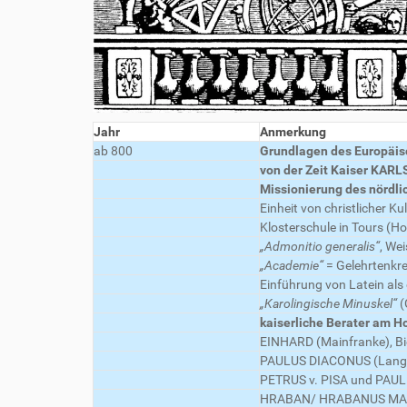
Jahr
Anmerkung
ab 800
Grundlagen des Europäi
von der Zeit Kaiser KARL
Missionierung des nördl
Einheit von christlicher Ku
Klosterschule in Tours (H
„Admonitio generalis“
, Wei
„Academie“
= Gelehrtenkr
Einführung von Latein als 
„Karolingische Minuskel“
(
kaiserliche Berater am 
EINHARD (Mainfranke), Bi
PAULUS DIACONUS (Langob
PETRUS v. PISA und PAUL
HRABAN/ HRABANUS MAURUS 