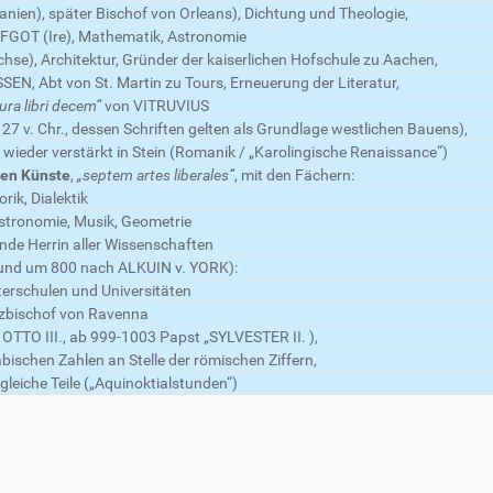
ien), später Bischof von Orleans), Dichtung und Theologie,
OT (Ire), Mathematik, Astronomie
se), Architektur, Gründer der kaiserlichen Hofschule zu Aachen,
EN, Abt von St. Martin zu Tours, Erneuerung der Literatur,
ura libri decem“
von VITRUVIUS
 27 v. Chr., dessen Schriften gelten als Grundlage westlichen Bauens),
ieder verstärkt in Stein (Romanik / „Karolingische Renaissance“)
ien Künste
,
„septem artes liberales“
, mit den Fächern:
ik, Dialektik
stronomie, Musik, Geometrie
nde Herrin aller Wissenschaften
nd um 800 nach ALKUIN v. YORK):
erschulen und Universitäten
zbischof von Ravenna
 OTTO III., ab 999-1003 Papst „SYLVESTER II. ),
bischen Zahlen an Stelle der römischen Ziffern,
gleiche Teile („Aquinoktialstunden“)