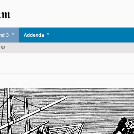
nd 3
Addenda
983