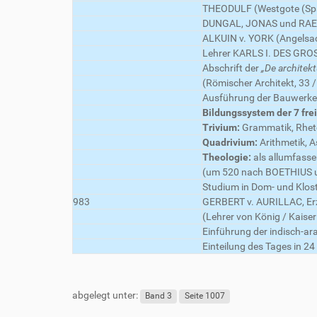
THEODULF (Westgote (Span
DUNGAL, JONAS und RAEFG
ALKUIN v. YORK (Angelsach
Lehrer KARLS I. DES GROSS
Abschrift der
„De architekt
(Römischer Architekt, 33 /
Ausführung der Bauwerke w
Bildungssystem der 7 fre
Trivium:
Grammatik, Rhetor
Quadrivium:
Arithmetik, A
Theologie:
als allumfasse
(um 520 nach BOETHIUS u
Studium in Dom- und Klost
983
GERBERT v. AURILLAC, Er
(Lehrer von König / Kaiser
Einführung der indisch-ara
Einteilung des Tages in 24 
abgelegt unter:
Band 3
Seite 1007