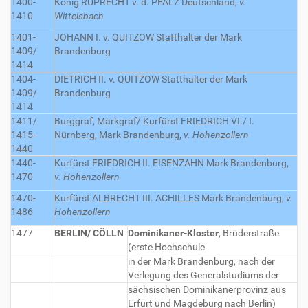
1400-
König RUPRECHT v. d. PFALZ
Deutschland,
v.
1410
Wittelsbach
1401-
JOHANN I. v. QUITZOW
Statthalter der Mark
1409/
Brandenburg
1414
1404-
DIETRICH II. v. QUITZOW
Statthalter der Mark
1409/
Brandenburg
1414
1411/
Burggraf, Markgraf/ Kurfürst FRIEDRICH VI./ I.
1415-
Nürnberg, Mark Brandenburg,
v. Hohenzollern
1440
1440-
Kurfürst FRIEDRICH II. EISENZAHN
Mark Brandenburg,
1470
v. Hohenzollern
1470-
Kurfürst ALBRECHT III. ACHILLES
Mark Brandenburg,
v.
1486
Hohenzollern
1477
BERLIN/ CÖLLN
Dominikaner-Kloster
, Brüderstraße
(erste Hochschule
in der Mark Brandenburg, nach der
Verlegung des Generalstudiums der
sächsischen Dominikanerprovinz aus
Erfurt und Magdeburg nach Berlin)