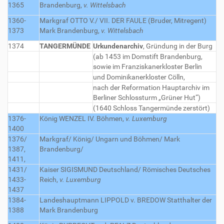
1365
Brandenburg,
v. Wittelsbach
1360-
Markgraf OTTO V./ VII. DER FAULE (Bruder, Mitregent)
1373
Mark Brandenburg,
v. Wittelsbach
1374
TANGERMÜNDE
Urkundenarchiv
, Gründung in der Burg
(ab 1453 im Domstift Brandenburg,
sowie im Franziskanerkloster Berlin
und Dominikanerkloster Cölln,
nach der Reformation Hauptarchiv im
Berliner Schlossturm „Grüner Hut“)
(1640 Schloss Tangermünde zerstört)
1376-
König WENZEL IV.
Böhmen,
v. Luxemburg
1400
1376/
Markgraf/ König/
Ungarn und Böhmen/ Mark
1387,
Brandenburg/
1411,
1431/
Kaiser SIGISMUND
Deutschland/ Römisches Deutsches
1433-
Reich,
v. Luxemburg
1437
1384-
Landeshauptmann LIPPOLD v. BREDOW
Statthalter der
1388
Mark Brandenburg