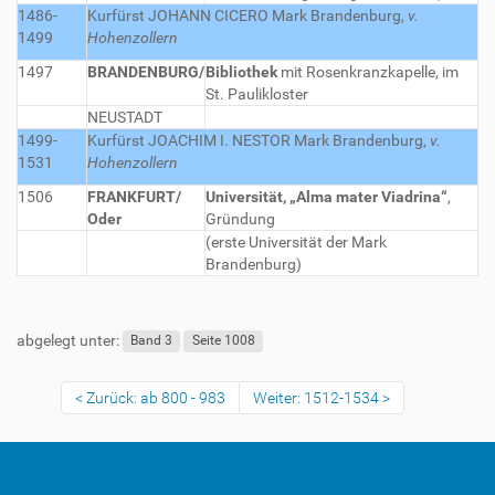
1486-
Kurfürst JOHANN CICERO
Mark Brandenburg,
v.
1499
Hohenzollern
1497
BRANDENBURG/
Bibliothek
mit Rosenkranzkapelle, im
St. Paulikloster
NEUSTADT
1499-
Kurfürst JOACHIM I. NESTOR
Mark Brandenburg,
v.
1531
Hohenzollern
1506
FRANKFURT/
Universität, „Alma mater Viadrina“
,
Oder
Gründung
(erste Universität der Mark
Brandenburg)
abgelegt unter:
Band 3
Seite 1008
Zurück: ab 800 - 983
Weiter: 1512-1534