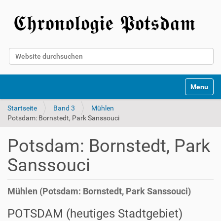
Website durchsuchen
Erweiterte Suche…
Toggle na
Startseite
Band 3
Mühlen
Potsdam: Bornstedt, Park Sanssouci
Potsdam: Bornstedt, Park
Sanssouci
Mühlen (Potsdam: Bornstedt, Park Sanssouci)
POTSDAM (heutiges Stadtgebiet)