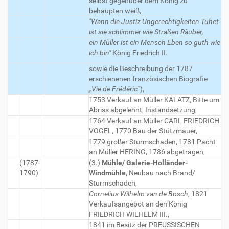
selbst gegenüber dem König zu
behaupten weiß,
"Wann die Justiz Ungerechtigkeiten Tuhet
ist sie schlimmer wie Straßen Räuber,
ein Müller ist ein Mensch Eben so guth wie
ich bin"
König Friedrich II.
sowie die Beschreibung der 1787
erschienenen französischen Biografie
„Vie de Frédéric“
),
1753 Verkauf an Müller KALATZ, Bitte um
Abriss abgelehnt, Instandsetzung,
1764 Verkauf an Müller CARL FRIEDRICH
VOGEL, 1770 Bau der Stützmauer,
1779 großer Sturmschaden, 1781 Pacht
an Müller HERING, 1786 abgetragen,
(1787-
(3.)
Mühle/ Galerie-Holländer-
1790)
Windmühle
, Neubau nach Brand/
Sturmschaden,
Cornelius Wilhelm van de Bosch
, 1821
Verkaufsangebot an den König
FRIEDRICH WILHELM III.,
1841 im Besitz der PREUSSISCHEN