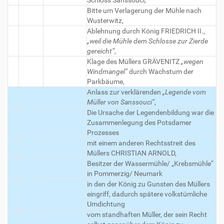
Schloss Sanssouci,
Bitte um Verlagerung der Mühle nach
Wusterwitz,
Ablehnung durch König FRIEDRICH II.,
„weil die Mühle dem Schlosse zur Zierde
gereicht“
,
Klage des Müllers GRÄVENITZ
„wegen
Windmangel“
durch Wachstum der
Parkbäume,
Anlass zur verklärenden
„Legende vom
Müller von Sanssouci“
,
Die Ursache der Legendenbildung war die
Zusammenlegung des Potsdamer
Prozesses
mit einem anderen Rechtsstreit des
Müllers CHRISTIAN ARNOLD,
Besitzer der Wassermühle/ „Krebsmühle“
in Pommerzig/ Neumark
in den der König zu Gunsten des Müllers
eingriff, dadurch spätere volkstümliche
Umdichtung
vom standhaften Müller, der sein Recht