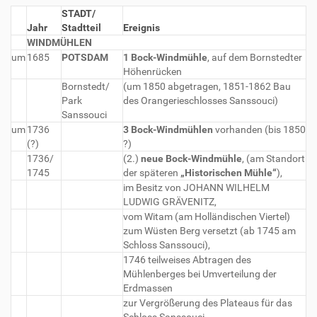
STADT/
Jahr
Stadtteil
Ereignis
WINDMÜHLEN
um
1685
POTSDAM
1 Bock-Windmühle
, auf dem Bornstedter
Höhenrücken
Bornstedt/
(um 1850 abgetragen, 1851-1862 Bau
Park
des Orangerieschlosses Sanssouci)
Sanssouci
um
1736
3 Bock-Windmühlen
vorhanden (bis 1850
(?)
?)
1736/
(2.)
neue Bock-Windmühle
, (am Standort
1745
der späteren
„Historischen Mühle“
),
im Besitz von JOHANN WILHELM
LUDWIG GRÄVENITZ,
vom Witam (am Holländischen Viertel)
zum Wüsten Berg versetzt (ab 1745 am
Schloss Sanssouci),
1746 teilweises Abtragen des
Mühlenberges bei Umverteilung der
Erdmassen
zur Vergrößerung des Plateaus für das