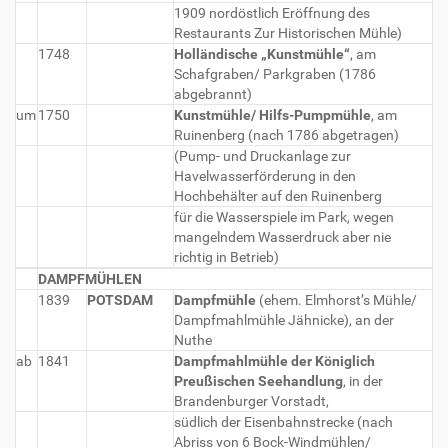
1909 nordöstlich Eröffnung des
Restaurants Zur Historischen Mühle)
1748
Holländische „Kunstmühle“
, am
Schafgraben/ Parkgraben (1786
abgebrannt)
um
1750
Kunstmühle/ Hilfs-Pumpmühle
, am
Ruinenberg (nach 1786 abgetragen)
(Pump- und Druckanlage zur
Havelwasserförderung in den
Hochbehälter auf den Ruinenberg
für die Wasserspiele im Park, wegen
mangelndem Wasserdruck aber nie
richtig in Betrieb)
DAMPFMÜHLEN
1839
POTSDAM
Dampfmühle
(ehem. Elmhorst’s Mühle/
Dampfmahlmühle Jähnicke), an der
Nuthe
ab
1841
Dampfmahlmühle der Königlich
Preußischen Seehandlung
, in der
Brandenburger Vorstadt,
südlich der Eisenbahnstrecke (nach
Abriss von 6 Bock-Windmühlen/