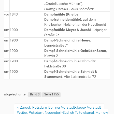
„Crudeliussche Mühlen“),
Ludwig Persius, Louis Schrobitz
vor
1843
Dampfmühle (Kneibs
Dampfschneidemühle)
, auf dem
Kneibschen Holzhof, an der Havelbucht
um
1900
Dampfmühle Meyer & Jacobi
, Leipziger
Straße 2a
um
1900
Dampf-Schneidmühle Heere
,
Lennéstraße 71
um
1900
Dampf-Schneidmühle Gebrüder Saran
,
Kiewitt 2
um
1900
Dampf-Schneidmühle Schmidtz
,
Feldstraße 30
um
1900
Dampf-Schneidmühle Schmidt &
Sturemund
, Alte Luisenstraße 72
abgelegt unter:
Band 3
Seite 1155
Zurück: Potsdam: Berliner Vorstadt-Jäger- Vorstadt
Weiter: Potsdam: Neuendorf-Südlich Teltowkanal: Mahlow