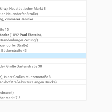
klitz
), Neustädtischer Markt 8
t an Neuendorfer Straße)
ing, Zimmerei Jänicke
aße 15
länder
(1892
Paul Ebstein
),
"Brandenburger Zeitung")
euendorfer Straße)
, Bäckerstraße 43
e), Große Gartenstraße 38
n), in der Großen Münzenstraße 3
Packhofstraße bis zur Langen Brücke)
gebrannt)
her Markt 7-8