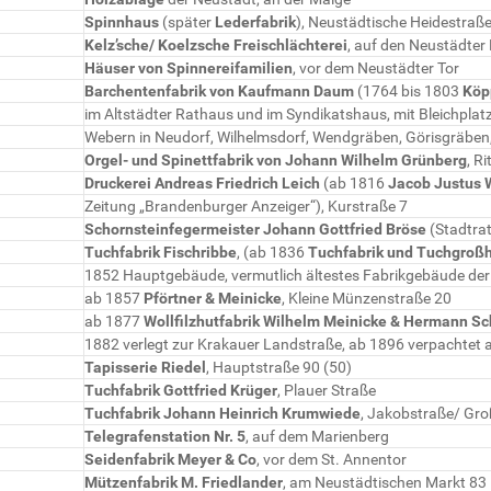
Spinnhaus
(später
Lederfabrik
), Neustädtische Heidestraße
Kelz’sche/ Koelzsche Freischlächterei
, auf den Neustädter
Häuser von Spinnereifamilien
, vor dem Neustädter Tor
Barchentenfabrik von Kaufmann Daum
(1764 bis 1803
Köp
im Altstädter Rathaus und im Syndikatshaus, mit Bleichplat
Webern in Neudorf, Wilhelmsdorf, Wendgräben, Görisgräbe
Orgel- und Spinettfabrik von Johann Wilhelm Grünberg
, R
Druckerei Andreas Friedrich Leich
(ab 1816
Jacob Justus 
Zeitung „Brandenburger Anzeiger“), Kurstraße 7
Schornsteinfegermeister Johann Gottfried Bröse
(Stadtrat
Tuchfabrik Fischribbe
, (ab 1836
Tuchfabrik und Tuchgroß
1852 Hauptgebäude, vermutlich ältestes Fabrikgebäude der 
ab 1857
Pförtner & Meinicke
, Kleine Münzenstraße 20
ab 1877
Wollfilzhutfabrik Wilhelm Meinicke & Hermann Sc
1882 verlegt zur Krakauer Landstraße, ab 1896 verpachtet 
Tapisserie Riedel
, Hauptstraße 90 (50)
Tuchfabrik Gottfried Krüger
, Plauer Straße
Tuchfabrik Johann Heinrich Krumwiede
, Jakobstraße/ Gro
Telegrafenstation Nr. 5
, auf dem Marienberg
Seidenfabrik Meyer & Co
, vor dem St. Annentor
Mützenfabrik M. Friedlander
, am Neustädtischen Markt 83