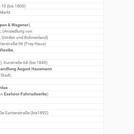
 10 (bis 1800)
 Markt
pen & Wagener
),
z, (Ansiedlung von
n, Görden und Bohnenland)
itterstraße 96 (Frey-Haus)
Wiesike
,
), Kurstraße 64 (bis 1849)
handlung August Hausmann
Stadt,
hlee
an
Exelsior-Fahrradwerke
)
ße Gartenstraße (bis1892)