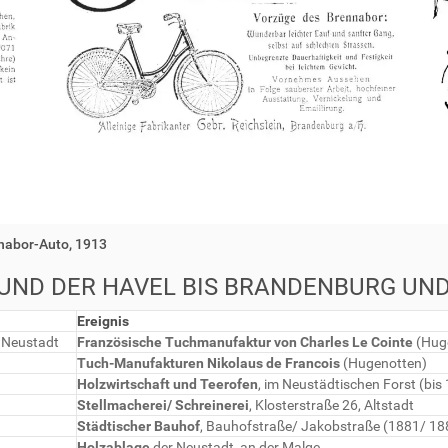
nabor-Auto, 1913
UND DER HAVEL BIS BRANDENBURG UN
Ereignis
 Neustadt
Französische Tuchmanufaktur von Charles Le Cointe
(Hug
Tuch-Manufakturen Nikolaus de Francois
(Hugenotten)
Holzwirtschaft und Teerofen
, im Neustädtischen Forst (bis
Stellmacherei/ Schreinerei
, Klosterstraße 26, Altstadt
Städtischer Bauhof
, Bauhofstraße/ Jakobstraße (1881/ 188
Holzablage
der Neustadt, an der Malge