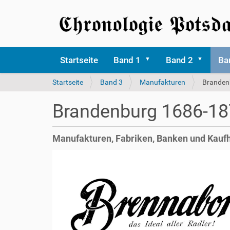
Startseite
Band 1
Band 2
Ba
S
Startseite
Band 3
Manufakturen
Branden
i
e
Brandenburg 1686-1
s
i
n
Manufakturen, Fabriken, Banken und Kauf
d
h
i
e
r