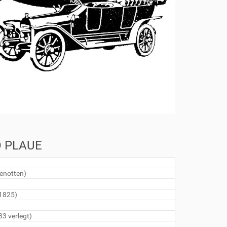
D PLAUE
enotten)
 1825)
3 verlegt)