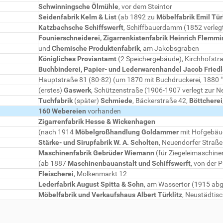
Schwinningsche Ölmühle
, vor dem Steintor
Seidenfabrik Kelm & List
(ab 1892 zu
Möbelfabrik Emil Tür
Katzbachsche Schiffswerft
, Schiffbauerdamm (1852 verleg
Founierschneiderei, Zigarrenkistenfabrik Heinrich Flemm
und
Chemische Produktenfabrik
, am Jakobsgraben
Königliches Proviantamt
(2 Speichergebäude), Kirchhofstr
Buchbinderei, Papier- und Lederwarenhandel Jacob Fried
Hauptstraße 81 (80-82) (um 1870 mit Buchdruckerei, 1880 
(erstes)
Gaswerk
, Schützenstraße (1906-1907 verlegt zur N
Tuchfabrik
(später)
Schmiede
, Bäckerstraße 42,
Böttcherei
160 Webereien
vorhanden
Zigarrenfabrik Hesse & Wickenhagen
(nach 1914
Möbelgroßhandlung Goldammer
mit Hofgebäud
Stärke- und Sirupfabrik W. A. Scholten
, Neuendorfer Straße
Maschinenfabrik Gebrüder Wiemann
(für Ziegeleimaschine
(ab 1887
Maschinenbauanstalt und Schiffswerft
, von der 
Fleischerei
, Molkenmarkt 12
Lederfabrik August Spitta & Sohn
, am Wassertor (1915 ab
Möbelfabrik und Verkaufshaus Albert Türklitz
, Neustädtisc