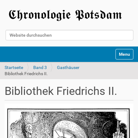
Website durchsuchen
Erweiterte Suche…
Toggle na
Startseite
Band 3
Gasthäuser
Bibliothek Friedrichs II.
Bibliothek Friedrichs II.