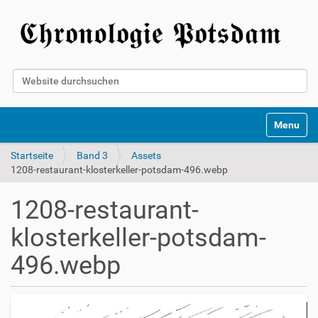
Website durchsuchen
Erweiterte Suche…
Toggle na
Startseite
Band 3
Assets
1208-restaurant-klosterkeller-potsdam-496.webp
1208-restaurant-
klosterkeller-potsdam-
496.webp