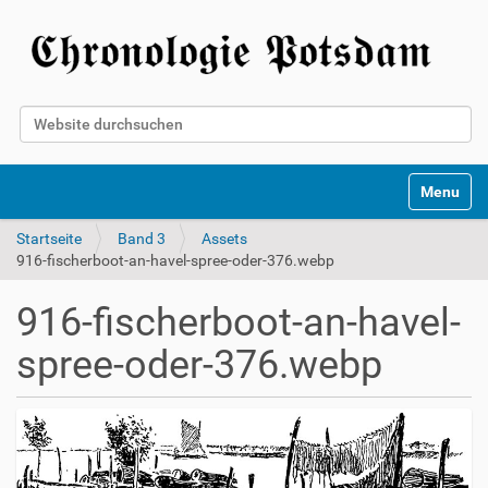
Website durchsuchen
Erweiterte Suche…
Toggle na
Startseite
Band 3
Assets
916-fischerboot-an-havel-spree-oder-376.webp
916-fischerboot-an-havel-
spree-oder-376.webp