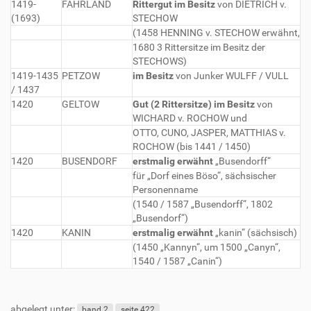
1419-
FAHRLAND
Rittergut im Besitz
von DIETRICH v.
(1693)
STECHOW
(1458 HENNING v. STECHOW erwähnt,
1680 3 Rittersitze im Besitz der
STECHOWS)
1419-1435
PETZOW
im Besitz
von Junker WULFF / VULL
/ 1437
1420
GELTOW
Gut (2 Rittersitze) im Besitz
von
WICHARD v. ROCHOW und
OTTO, CUNO, JASPER, MATTHIAS v.
ROCHOW (bis 1441 / 1450)
1420
BUSENDORF
erstmalig erwähnt
„Busendorff“
für „Dorf eines Böso“, sächsischer
Personenname
(1540 / 1587 „Busendorff“, 1802
„Busendorf“)
1420
KANIN
erstmalig erwähnt
„kanin“ (sächsisch)
(1450 „Kannyn“, um 1500 „Canyn“,
1540 / 1587 „Canin“)
abgelegt unter:
band 2
seite 422