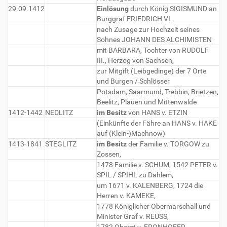
29.09.1412
Einlösung
durch König SIGISMUND an
Burggraf FRIEDRICH VI.
nach Zusage zur Hochzeit seines
Sohnes JOHANN DES ALCHIMISTEN
mit BARBARA, Tochter von RUDOLF
III., Herzog von Sachsen,
zur Mitgift (Leibgedinge) der 7 Orte
und Burgen / Schlösser
Potsdam, Saarmund, Trebbin, Brietzen,
Beelitz, Plauen und Mittenwalde
1412-1442
NEDLITZ
im Besitz
von HANS v. ETZIN
(Einkünfte der Fähre an HANS v. HAKE
auf (Klein-)Machnow)
1413-1841
STEGLITZ
im Besitz
der Familie v. TORGOW zu
Zossen,
1478 Familie v. SCHUM, 1542 PETER v.
SPIL / SPIHL zu Dahlem,
um 1671 v. KALENBERG, 1724 die
Herren v. KAMEKE,
1778 Königlicher Obermarschall und
Minister Graf v. REUSS,