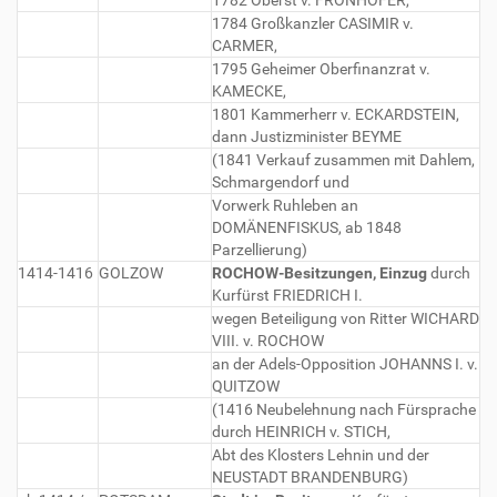
1782 Oberst v. FRONHOFER,
1784 Großkanzler CASIMIR v.
CARMER,
1795 Geheimer Oberfinanzrat v.
KAMECKE,
1801 Kammerherr v. ECKARDSTEIN,
dann Justizminister BEYME
(1841 Verkauf zusammen mit Dahlem,
Schmargendorf und
Vorwerk Ruhleben an
DOMÄNENFISKUS, ab 1848
Parzellierung)
1414-1416
GOLZOW
ROCHOW-Besitzungen, Einzug
durch
Kurfürst FRIEDRICH I.
wegen Beteiligung von Ritter WICHARD
VIII. v. ROCHOW
an der Adels-Opposition JOHANNS I. v.
QUITZOW
(1416 Neubelehnung nach Fürsprache
durch HEINRICH v. STICH,
Abt des Klosters Lehnin und der
NEUSTADT BRANDENBURG)