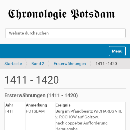
Website durchsuchen
Erweiterte Suche…
Toggle na
Startseite
Band 2
Ersterwähnungen
1411 - 1420
1411 - 1420
Ersterwähnungen (1411 - 1420)
Jahr
Anmerkung
Ereignis
1411
POTSDAM
Burg im Pfandbesitz
WICHARDS VIII.
v. ROCHOW auf Golzow,
nach doppelter Aufforderung
Herausgabe