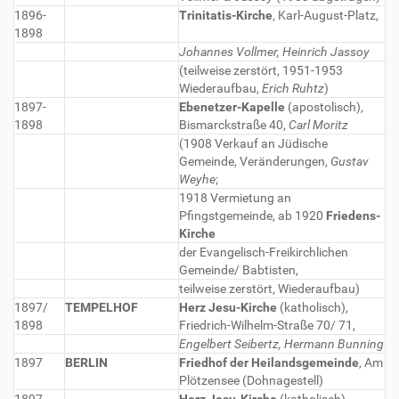
1896-
Trinitatis-Kirche
, Karl-August-Platz,
1898
Johannes Vollmer, Heinrich Jassoy
(teilweise zerstört, 1951-1953
Wiederaufbau,
Erich Ruhtz
)
1897-
Ebenetzer-Kapelle
(apostolisch),
1898
Bismarckstraße 40,
Carl Moritz
(1908 Verkauf an Jüdische
Gemeinde, Veränderungen,
Gustav
Weyhe
;
1918 Vermietung an
Pfingstgemeinde, ab 1920
Friedens-
Kirche
der Evangelisch-Freikirchlichen
Gemeinde/ Babtisten,
teilweise zerstört, Wiederaufbau)
1897/
TEMPELHOF
Herz Jesu-Kirche
(katholisch),
1898
Friedrich-Wilhelm-Straße 70/ 71,
Engelbert Seibertz, Hermann Bunning
1897
BERLIN
Friedhof der Heilandsgemeinde
, Am
Plötzensee (Dohnagestell)