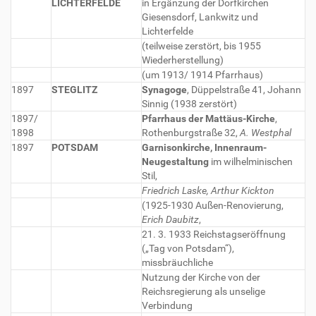
LICHTERFELDE
in Ergänzung der Dorfkirchen
Giesensdorf, Lankwitz und
Lichterfelde
(teilweise zerstört, bis 1955
Wiederherstellung)
(um 1913/ 1914 Pfarrhaus)
1897
STEGLITZ
Synagoge
, Düppelstraße 41, Johann
Sinnig (1938 zerstört)
1897/
Pfarrhaus der Mattäus-Kirche
,
1898
Rothenburgstraße 32,
A. Westphal
1897
POTSDAM
Garnisonkirche, Innenraum-
Neugestaltung
im wilhelminischen
Stil,
Friedrich Laske, Arthur Kickton
(1925-1930 Außen-Renovierung,
Erich Daubitz
,
21. 3. 1933 Reichstagseröffnung
(„Tag von Potsdam“),
missbräuchliche
Nutzung der Kirche von der
Reichsregierung als unselige
Verbindung