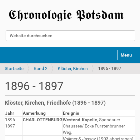
Website durchsuchen
Erweiterte Suche…
Toggle na
Startseite
Band 2
Klöster, Kirchen
1896 - 1897
1896 - 1897
Klöster, Kirchen, Friedhöfe (1896 - 1897)
Jahr
Anmerkung
Ereignis
1896-
CHARLOTTENBURG
Westend-Kapelle
, Spandauer
1897
Chaussee/ Ecke Fürstenbrunner
Weg,
Vollmer & Jassoy
(1903 abgetragen)