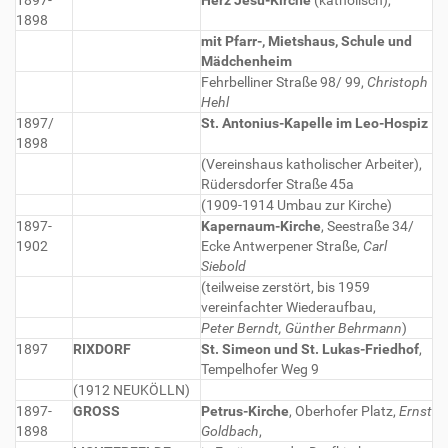
1897-
Herz Jesu-Kirche
(katholisch),
1898
mit Pfarr-, Mietshaus, Schule und
Mädchenheim
Fehrbelliner Straße 98/ 99,
Christoph
Hehl
1897/
St. Antonius-Kapelle im Leo-Hospiz
1898
(Vereinshaus katholischer Arbeiter),
Rüdersdorfer Straße 45a
(1909-1914 Umbau zur Kirche)
1897-
Kapernaum-Kirche
, Seestraße 34/
1902
Ecke Antwerpener Straße,
Carl
Siebold
(teilweise zerstört, bis 1959
vereinfachter Wiederaufbau,
Peter Berndt, Günther Behrmann
)
1897
RIXDORF
St. Simeon und St. Lukas-Friedhof
,
Tempelhofer Weg 9
(1912 NEUKÖLLN)
1897-
GROSS
Petrus-Kirche
, Oberhofer Platz,
Ernst
1898
Goldbach
,