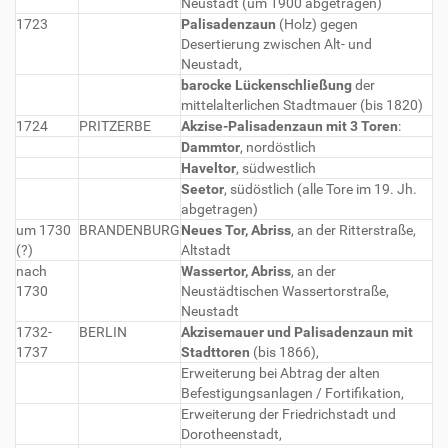
Neustadt (um 1900 abgetragen)
1723
Palisadenzaun
(Holz) gegen
Desertierung zwischen Alt- und
Neustadt,
barocke Lückenschließung
der
mittelalterlichen Stadtmauer (bis 1820)
1724
PRITZERBE
Akzise-Palisadenzaun mit 3 Toren
:
Dammtor
, nordöstlich
Haveltor
, südwestlich
Seetor
, südöstlich (alle Tore im 19. Jh.
abgetragen)
um 1730
BRANDENBURG
Neues Tor, Abriss
, an der Ritterstraße,
(?)
Altstadt
nach
Wassertor, Abriss
, an der
1730
Neustädtischen Wassertorstraße,
Neustadt
1732-
BERLIN
Akzisemauer und Palisadenzaun mit
1737
Stadttoren
(bis 1866),
Erweiterung bei Abtrag der alten
Befestigungsanlagen / Fortifikation,
Erweiterung der Friedrichstadt und
Dorotheenstadt,