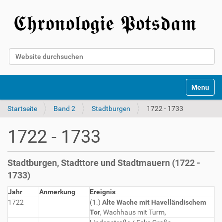
Website durchsuchen
Erweiterte Suche…
Toggle na
Startseite
Band 2
Stadtburgen
1722 - 1733
1722 - 1733
Stadtburgen, Stadttore und Stadtmauern (1722 -
1733)
Jahr
Anmerkung
Ereignis
1722
(1.)
Alte Wache mit Havelländischem
Tor
, Wachhaus mit Turm,