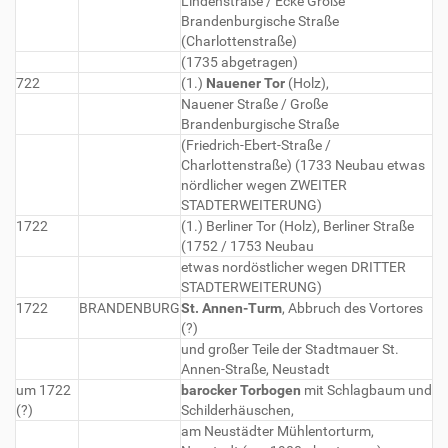
Lindenstraße / Ecke Große
Brandenburgische Straße
(Charlottenstraße)
(1735 abgetragen)
722
(1.)
Nauener Tor
(Holz),
Nauener Straße / Große
Brandenburgische Straße
(Friedrich-Ebert-Straße /
Charlottenstraße) (1733 Neubau etwas
nördlicher wegen ZWEITER
STADTERWEITERUNG)
1722
(1.) Berliner Tor (Holz), Berliner Straße
(1752 / 1753 Neubau
etwas nordöstlicher wegen DRITTER
STADTERWEITERUNG)
1722
BRANDENBURG
St. Annen-Turm
, Abbruch des Vortores
(?)
und großer Teile der Stadtmauer St.
Annen-Straße, Neustadt
um 1722
barocker Torbogen
mit Schlagbaum und
(?)
Schilderhäuschen,
am Neustädter Mühlentorturm,