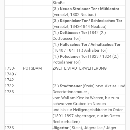
Straße
(3.)
Neues Stralauer Tor / Mühlentor
(versetzt, 1802 Neubau)
(3.)
Köpenicker Tor / Schlesisches Tor
(versetzt, 1842-1844 Neubau)
(1.)
Cottbusser Tor
(1842 (2.)
Cottbusser Tor)
(1.)
Hallesches Tor / Anhaltsches Tor
(1840 / 1841 (1.) Anhalter Tor)
(1.)
Potsdamer Tor
(1823 / 1824 (2.)
Potsdamer Tor)
1733-
POTSDAM
ZWEITE STADTERWEITERUNG
1740 /
1742
1732-
(2.)
Stadtmauer
(Stein) bzw. Akzise- und
1733
Desertationsmauer ,
vom Wall am Kiez im Westen, bis zum
schwarzen Graben im Norden
und bis zur Heiligengeistkirche im Osten
(1891-1897 abgetragen, nur im Osten
Reste erhalten)
1733
Jägertor
( Stein), Jägerallee / Jäger