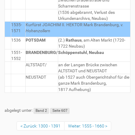
zwischen Brauerstraße und
Scharrenstrasse
(1536 abgebrannt, Verlust des
Urkundenarchivs, Neubau)
1535-
Kurfürst JOACHIM II. HEKTOR
Mark Brandenburg,
v.
1571
Hohenzollern
1536
POTSDAM
(2.)
Rathaus
, am Alten Markt (1720-
1722 Neubau)
1551-
BRANDENBURG/
Schöppenstuhl, Neubau
1552
ALTSTADT/
an der Langen Brücke zwischen
ALTSTADT und NEUSTADT
NEUSTADT
(ab 1527 auch Obergerichtshof für die
ganze Mark Brandenburg,
1817 Aufhebung)
abgelegt unter:
Band 2
Seite 607
Zurück: 1300 - 1391
Weiter: 1555 - 1660