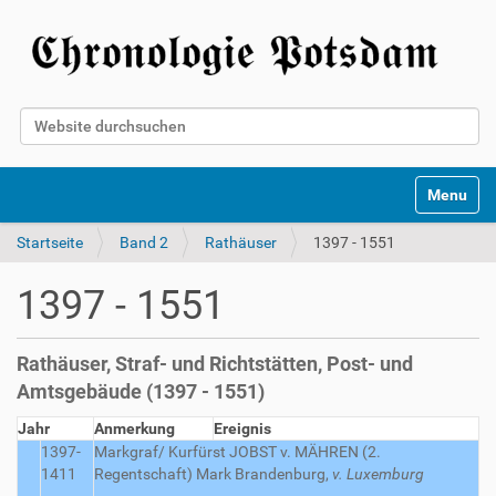
Website durchsuchen
Erweiterte Suche…
Toggle na
Startseite
Band 2
Rathäuser
1397 - 1551
1397 - 1551
Rathäuser, Straf- und Richtstätten, Post- und
Amtsgebäude (1397 - 1551)
Jahr
Anmerkung
Ereignis
1397-
Markgraf/ Kurfürst JOBST v. MÄHREN (2.
1411
Regentschaft)
Mark Brandenburg,
v. Luxemburg