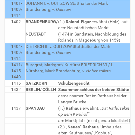
1401-
JOHANN I. v. QUITZOW
Statthalter der Mark
1409/
Brandenburg,
v. Quitzow
1414
1402
BRANDENBURG/
(1.)
Roland-Figur
erwähnt (Holz), auf
dem Neustädtischen Markt
NEUSTADT
(1474 in Sandstein, Nachbildung des
Rolands in Magdeburg von 1459)
1404-
DIETRICH II. v. QUITZOW
Statthalter der Mark
1409/
Brandenburg,
v. Quitzow
1414
1411/
Burggraf, Markgraf/ Kurfürst FRIEDRICH VI./ I.
1415-
Nürnberg, Mark Brandenburg,
v. Hohenzollern
1440
1416
SATZKORN
Schulzengericht
1432
BERLIN/ CÖLLN
Zusammenschluss der beiden Städte
gemeinsamer Rat im Rathaus bei der
Langen Brücke
1437
SPANDAU
(1.)
Rathaus
erwähnt,
„Dat Rathüsekin
op dem Kerkhof“
am Marktplatz (nicht genau lokalisiert)
(2.)
„Neues“ Rathaus
, Umbau des
alten Kaufhauses/ „Kophus“,