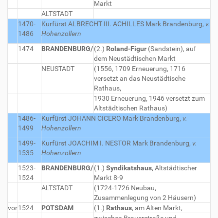
Markt
ALTSTADT
1470-
Kurfürst ALBRECHT III. ACHILLES
Mark Brandenburg,
v.
1486
Hohenzollern
1474
BRANDENBURG/
(2.)
Roland-Figur
(Sandstein), auf
dem Neustädtischen Markt
NEUSTADT
(1556, 1709 Erneuerung, 1716
versetzt an das Neustädtische
Rathaus,
1930 Erneuerung, 1946 versetzt zum
Altstädtischen Rathaus)
1486-
Kurfürst JOHANN CICERO
Mark Brandenburg,
v.
1499
Hohenzollern
1499-
Kurfürst JOACHIM I. NESTOR
Mark Brandenburg,
v.
1535
Hohenzollern
1523-
BRANDENBURG/
(1.)
Syndikatshaus
, Altstädtischer
1524
Markt 8-9
ALTSTADT
(1724-1726 Neubau,
Zusammenlegung von 2 Häusern)
vor
1524
POTSDAM
(1.)
Rathaus
, am Alten Markt,