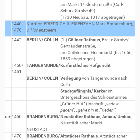
am Markt 1/ Klosterstraße (Carl-
Schurz-Straße 49)
(1730 Neubau, 1817 abgetragen)
1440-
Kurfürst FRIEDRICH II. EISENZAHN
Mark Brandenburg,
1470
v. Hohenzollern
1442
BERLIN/ CÖLLN
(1.)
Cöllner Rathaus
, Breite Straße/
Gertraudenstraße,
am Cöllnischen Fischmarkt (bis 1656,
1889 abgetragen)
1450/
TANGERMÜNDE/
Kurfürstliches Hofgericht
1451
BERLIN/ CÖLLN
Verlegung
von Tangermünde nach
Cölln
Stadtgefängnis/ Kerker
im
Untergeschoss des Schlossturmes
„Grüner Hut“ (Inschrift
„vade in
pacem“, „gehe hin in Frieden“
)
um
1450
BRANDENBURG/
Neustädter Rathaus, Anbau/ Umbau
,
Neustädtischer Markt
NEUSTADT
1470
BRANDENBURG/
Altstädter Rathaus
, Altstädtischer