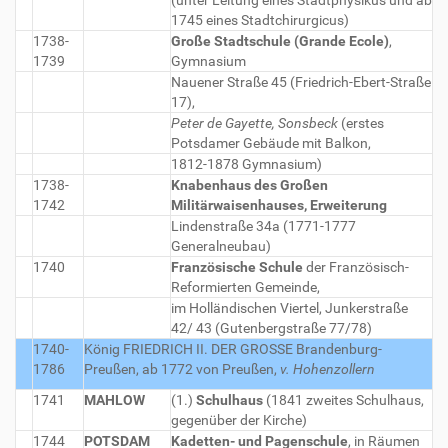
1745 eines Stadtchirurgicus)
1738-
Große Stadtschule (Grande Ecole)
,
1739
Gymnasium
Nauener Straße 45 (Friedrich-Ebert-Straße
17),
Peter de Gayette, Sonsbeck
(erstes
Potsdamer Gebäude mit Balkon,
1812-1878 Gymnasium)
1738-
Knabenhaus des Großen
1742
Militärwaisenhauses, Erweiterung
Lindenstraße 34a (1771-1777
Generalneubau)
1740
Französische Schule
der Französisch-
Reformierten Gemeinde,
im Holländischen Viertel, Junkerstraße
42/ 43 (Gutenbergstraße 77/78)
1740-
König FRIEDRICH II. DER GROSSE
Brandenburg-
1786
Preußen, ab 1772 von Preußen,
v. Hohenzollern
1741
MAHLOW
(1.)
Schulhaus
(1841 zweites Schulhaus,
gegenüber der Kirche)
1744
POTSDAM
Kadetten- und Pagenschule
, in Räumen