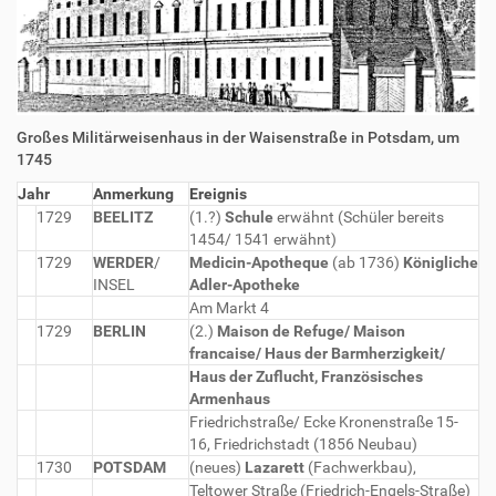
Großes Militärweisenhaus in der Waisenstraße in Potsdam, um
1745
Jahr
Anmerkung
Ereignis
1729
BEELITZ
(1.?)
Schule
erwähnt (Schüler bereits
1454/ 1541 erwähnt)
1729
WERDER
/
Medicin-Apotheque
(ab 1736)
Königliche
INSEL
Adler-Apotheke
Am Markt 4
1729
BERLIN
(2.)
Maison de Refuge/ Maison
francaise/ Haus der Barmherzigkeit/
Haus der Zuflucht, Französisches
Armenhaus
Friedrichstraße/ Ecke Kronenstraße 15-
16, Friedrichstadt (1856 Neubau)
1730
POTSDAM
(neues)
Lazarett
(Fachwerkbau),
Teltower Straße (Friedrich-Engels-Straße)