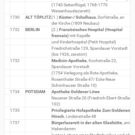
(1740 Seitenflügel, 1768-1770
Waisenhauslazarett)
1730
ALT TÖPLITZ
(1.)
Küster-/ Schulhaus
, Dorfstraße, an
der Kirche (1809 Neubau)
1732
BERLIN
(2.)
Französisches Hospital (Hospital
francais)
mit Kapelle
und Kinderhospital (Petit Hospital)
Friedrichstraße 129, Spandauer Vorstadt
(bis 1926, zerstört)
1732
Medicin-Apotheke
, Kochstraße 22,
Spandauer Vorstadt
(1754 Verlegung als Rote Apotheke,
Rosenthaler Straße 47/ Ecke Neue
Schönhauser Straße 10)
1734
POTSDAM
Apotheke Goldener Löwe
Nauener Straße 20 (Friedrich-Ebert-Straße
102)
1735
Privilegierte Hofapotheke Zum Goldenen
Hirsch
, Lindenstraße 48
1737
Bürgerlazarett in der alten Glashütte
, am
Hakendamm
(unter Leitung eines Stadtphysikus und ab