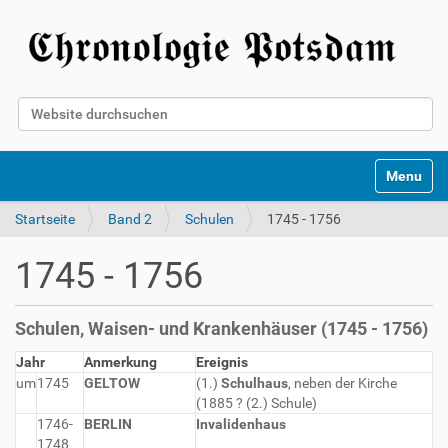
Website durchsuchen
Erweiterte Suche…
Toggle na
Startseite
Band 2
Schulen
1745 - 1756
1745 - 1756
Schulen, Waisen- und Krankenhäuser (1745 - 1756)
Jahr
Anmerkung
Ereignis
um
1745
GELTOW
(1.)
Schulhaus
, neben der Kirche
(1885 ? (2.) Schule)
1746-
BERLIN
Invalidenhaus
1748