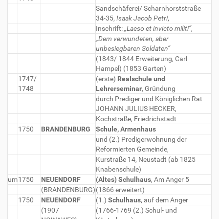
Sandschäferei/ Scharnhorststraße
34-35,
Isaak Jacob Petri
,
Inschrift:
„Laeso et invicto militi“
,
„Dem verwundeten, aber
unbesiegbaren Soldaten“
(1843/ 1844 Erweiterung, Carl
Hampel) (1853 Garten)
1747/
(erste)
Realschule und
1748
Lehrerseminar
, Gründung
durch Prediger und Königlichen Rat
JOHANN JULIUS HECKER,
Kochstraße, Friedrichstadt
1750
BRANDENBURG
Schule, Armenhaus
und (2.) Predigerwohnung der
Reformierten Gemeinde,
Kurstraße 14, Neustadt (ab 1825
Knabenschule)
um
1750
NEUENDORF
(Altes) Schulhaus
, Am Anger 5
(BRANDENBURG)
(1866 erweitert)
1750
NEUENDORF
(1.)
Schulhaus
, auf dem Anger
(1907
(1766-1769 (2.) Schul- und