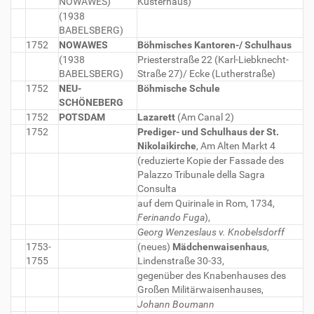
NOWAWES)
Küsterhaus)
(1938
BABELSBERG)
1752
NOWAWES
Böhmisches Kantoren-/ Schulhaus
(1938
Priesterstraße 22 (Karl-Liebknecht-
BABELSBERG)
Straße 27)/ Ecke (Lutherstraße)
1752
NEU-
Böhmische Schule
SCHÖNEBERG
1752
POTSDAM
Lazarett
(Am Canal 2)
1752
Prediger- und Schulhaus der St.
Nikolaikirche
, Am Alten Markt 4
(reduzierte Kopie der Fassade des
Palazzo Tribunale della Sagra
Consulta
auf dem Quirinale in Rom, 1734,
Ferinando Fuga
),
Georg Wenzeslaus v. Knobelsdorff
1753-
(neues)
Mädchenwaisenhaus
,
1755
Lindenstraße 30-33,
gegenüber des Knabenhauses des
Großen Militärwaisenhauses,
Johann Boumann