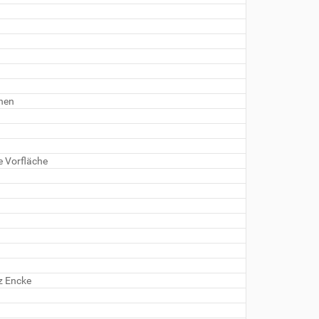
nnen
e Vorfläche
tz Encke