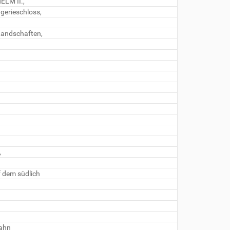
ELM II.,
gerieschloss,
Landschaften,
,
f dem südlich
bahn