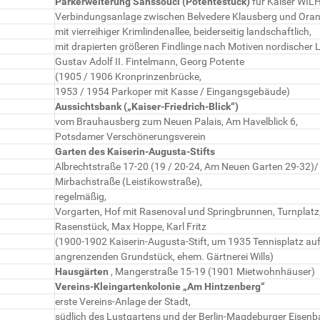
Parkerweiterung Sanssouci (Potentestück)
für Kaiser WILH
Verbindungsanlage zwischen Belvedere Klausberg und Oran
mit vierreihiger Krimlindenallee, beiderseitig landschaftlich,
mit drapierten größeren Findlinge nach Motiven nordischer 
Gustav Adolf II. Fintelmann, Georg Potente
(1905 / 1906 Kronprinzenbrücke,
1953 / 1954 Parkoper mit Kasse / Eingangsgebäude)
Aussichtsbank („Kaiser-Friedrich-Blick“)
vom Brauhausberg zum Neuen Palais, Am Havelblick 6,
Potsdamer Verschönerungsverein
Garten des Kaiserin-Augusta-Stifts
Albrechtstraße 17-20 (19 / 20-24, Am Neuen Garten 29-32)/
Mirbachstraße (Leistikowstraße),
regelmäßig,
Vorgarten, Hof mit Rasenoval und Springbrunnen, Turnplatz
Rasenstück, Max Hoppe, Karl Fritz
(1900-1902 Kaiserin-Augusta-Stift, um 1935 Tennisplatz au
angrenzenden Grundstück, ehem. Gärtnerei Wills)
Hausgärten
, Mangerstraße 15-19 (1901 Mietwohnhäuser)
Vereins-Kleingartenkolonie „Am Hintzenberg“
erste Vereins-Anlage der Stadt,
südlich des Lustgartens und der Berlin-Magdeburger Eisen