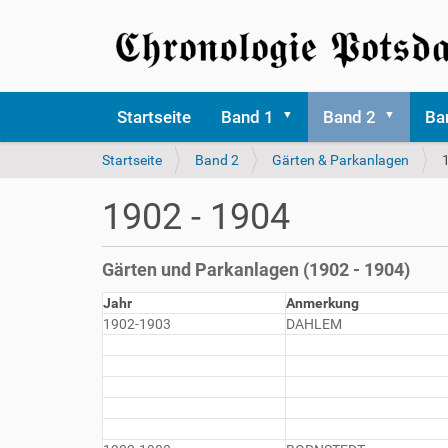
Startseite
Band 1
Band 2
Ba
S
Startseite
Band 2
Gärten & Parkanlagen
i
e
1902 - 1904
s
i
n
Gärten und Parkanlagen (1902 - 1904)
d
h
Jahr
Anmerkung
i
1902-1903
DAHLEM
e
r