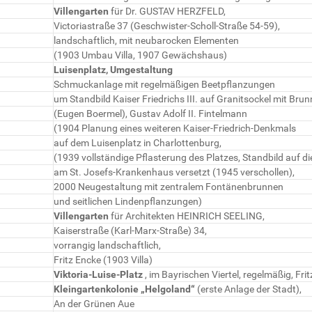
Villengarten
für Dr. GUSTAV HERZFELD,
Victoriastraße 37 (Geschwister-Scholl-Straße 54-59),
landschaftlich, mit neubarocken Elementen
(1903 Umbau Villa, 1907 Gewächshaus)
Luisenplatz, Umgestaltung
Schmuckanlage mit regelmäßigen Beetpflanzungen
um Standbild Kaiser Friedrichs III. auf Granitsockel mit Bru
(Eugen Boermel), Gustav Adolf II. Fintelmann
(1904 Planung eines weiteren Kaiser-Friedrich-Denkmals
auf dem Luisenplatz in Charlottenburg,
(1939 vollständige Pflasterung des Platzes, Standbild auf di
am St. Josefs-Krankenhaus versetzt (1945 verschollen),
2000 Neugestaltung mit zentralem Fontänenbrunnen
und seitlichen Lindenpflanzungen)
Villengarten
für Architekten HEINRICH SEELING,
Kaiserstraße (Karl-Marx-Straße) 34,
vorrangig landschaftlich,
Fritz Encke (1903 Villa)
Viktoria-Luise-Platz
, im Bayrischen Viertel, regelmäßig, Fri
Kleingartenkolonie „Helgoland“
(erste Anlage der Stadt),
An der Grünen Aue