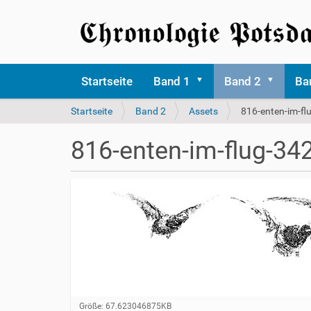
Startseite
Band 1
Band 2
Ba
S
Startseite
Band 2
Assets
816-enten-im-f
i
e
816-enten-im-flug-34
s
i
n
d
h
i
e
r
Z
Größe: 67.623046875KB