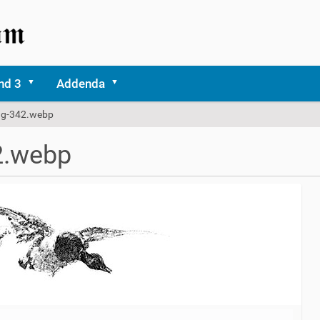
nd 3
Addenda
lug-342.webp
2.webp