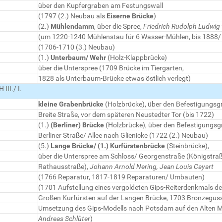
über den Kupfergraben am Festungswall
(1797 (2.) Neubau als
Eiserne Brücke
)
(2.)
Mühlendamm
, über die Spree,
Friedrich Rudolph Ludwig 
(um 1220-1240 Mühlenstau für 6 Wasser-Mühlen, bis 1888/
(1706-1710 (3.) Neubau)
(1.)
Unterbaum/ Wehr
(Holz-Klappbrücke)
über die Unterspree (1709 Brücke im Tiergarten,
1828 als Unterbaum-Brücke etwas östlich verlegt)
III./ I.
kleine Grabenbrücke
(Holzbrücke), über den Befestigungsg
Breite Straße, vor dem späteren Neustedter Tor (bis 1722)
(1.)
(Berliner) Brücke
(Holzbrücke), über den Befestigungs
Berliner Straße/ Allee nach Glienicke (1722 (2.) Neubau)
(5.)
Lange Brücke/ (1.) Kurfürstenbrücke
(Steinbrücke),
über die Unterspree am Schloss/ Georgenstraße (Königstraß
Rathausstraße),
Johann Arnold Nering, Jean Louis Cayart
(1766 Reparatur, 1817-1819 Reparaturen/ Umbauten)
(1701 Aufstellung eines vergoldeten Gips-Reiterdenkmals d
Großen Kurfürsten auf der Langen Brücke, 1703 Bronzeguss
Umsetzung des Gips-Modells nach Potsdam auf den Alten M
Andreas Schlüter
)