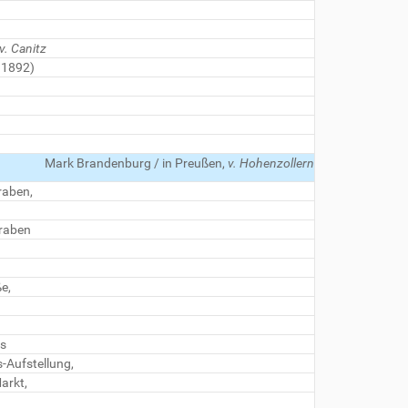
v. Canitz
 1892)
Mark Brandenburg / in Preußen,
v. Hohenzollern
raben,
graben
e,
es
-Aufstellung,
arkt,