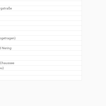
rgstraße
bgetragen)
d Nering
 Chaussee
au)