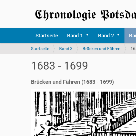
Startseite
Band 1
Band 2
Ba
S
Startseite
Band 3
Brücken und Fähren
16
i
e
1683 - 1699
s
i
n
Brücken und Fähren (1683 - 1699)
d
h
i
e
r