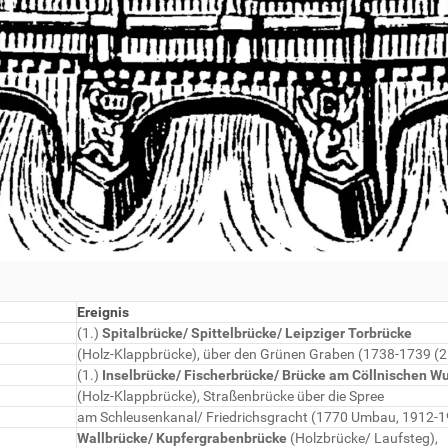
Ereignis
(1.)
Spitalbrücke/ Spittelbrücke/ Leipziger Torbrücke
(Holz-Klappbrücke), über den Grünen Graben (1738-1739 (2
(1.)
Inselbrücke/ Fischerbrücke/ Brücke am Cöllnischen W
(Holz-Klappbrücke), Straßenbrücke über die Spree
am Schleusenkanal/ Friedrichsgracht (1770 Umbau, 1912-
Wallbrücke/ Kupfergrabenbrücke
(Holzbrücke/ Laufsteg),