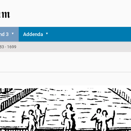
nd 3
Addenda
83 - 1699