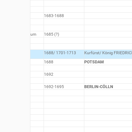
1683-1688
um
1685 (?)
1688/ 1701-1713
Kurfürst/ König FRIEDRICH 
1688
POTSDAM
1692
1692-1695
BERLIN-CÖLLN