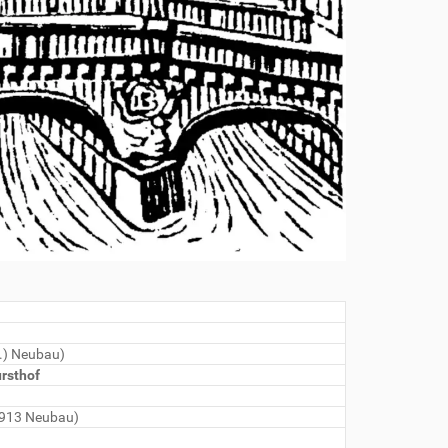
.) Neubau)
ursthof
1913 Neubau)