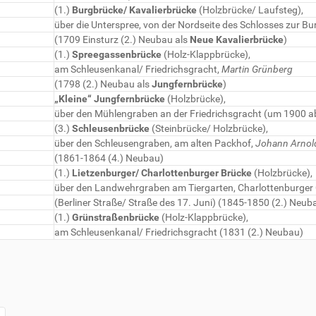
(1.)
Burgbrücke/ Kavalierbrücke
(Holzbrücke/ Laufsteg),
über die Unterspree, von der Nordseite des Schlosses zur Bu
(1709 Einsturz (2.) Neubau als
Neue Kavalierbrücke
)
(1.)
Spreegassenbrücke
(Holz-Klappbrücke),
am Schleusenkanal/ Friedrichsgracht,
Martin Grünberg
(1798 (2.) Neubau als
Jungfernbrücke
)
„Kleine“ Jungfernbrücke
(Holzbrücke),
über den Mühlengraben an der Friedrichsgracht (um 1900 a
(3.)
Schleusenbrücke
(Steinbrücke/ Holzbrücke),
über den Schleusengraben, am alten Packhof,
Johann Arnol
(1861-1864 (4.) Neubau)
(1.)
Lietzenburger/ Charlottenburger Brücke
(Holzbrücke),
über den Landwehrgraben am Tiergarten, Charlottenburger
(Berliner Straße/ Straße des 17. Juni) (1845-1850 (2.) Neub
(1.)
Grünstraßenbrücke
(Holz-Klappbrücke),
am Schleusenkanal/ Friedrichsgracht (1831 (2.) Neubau)