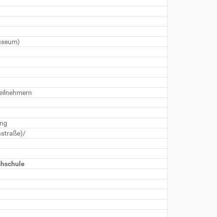
Museum)
Teilnehmern
ung
nstraße)/
chschule