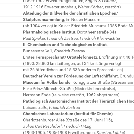
(1899-1902 Erweiterungsbauten,
Eggert & Leibnitz
,
1912-1916 Erweiterungsbau,
Walter Körber
, zerstört)
Abteilung der Bildwerke der christlichen Epochen/
Skulpturensammlung
, im Neuen Museum
(ab 1904 verlegt in Kaiser-Friedrich-Museum/ 1958 Bode-
Pharmakologisches Institut
, Dorotheenstraße 34a,
Paul Spieker, Friedrich Zastrau, Friedrich Kleinwächter
II. Chemisches und Technologisches Institut
,
Bunsenstraße 1,
Friedrich Zastrau
Erstes
Fernsprechamt/ Ortstelefonnetz
, Eröffnung mit 48 
(1890: 28.800 km Leitungen, auf 34 km Länge verlegt
mit 26 öffentlichen und 15.336 anderen Sprechstellen)
Deutscher Verein zur Förderung der Luftschiffahrt
, Gründ
Museum für Völkerkunde
, Königgrätzer Straße (Streseman
Ecke Prinz-Albrecht-Straße (Niederkirchnerstraße),
Hermann Ende (teilweise zerstört, 1962 abgetragen)
Pathologisch Anatomisches Institut der Tierärztlichen Ho
Luisenstraße,
Friedrich Zastrau
Chemisches Laboratorium (Institut für Chemie)
Charlottenburger Allee (Straße des 17. Juni 115),
Julius Carl Raschdorf, Friedrich Hitzig
(1903-1905, 1905-1908 Erweiterungen,
Kuertze, Lübke
)