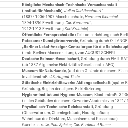
Königliche Mechanisch-Technische Versuchsanstalt
(Institut für Mechanik)
,
Julius Carl Raschdorff
(1887/ 1906-1907 Maschinenhalle,
Hermann Rietschel
,
1894-1896 Erweiterung,
Carl Bernhardt
,
1912-1913 Erweiterung
Karl Brabbée
)
Öffentliche Fernsprechstelle
(Telefoneinrichtung nach Berli
Potsdamer Kunstgärtnerverein
, Gründung durch O. LANGE
„Berliner Lokal-Anzeiger, Centralorgan für die Reichshaup
(erste Berliner Massenzeitung), von AUGUST SCHERL
Deutsche Edinson-Gesellschaft
, Gründung durch EMIL R
(ab 1887 Allgemeine Elektrizitäts-Gesellschaft/ AEG)
Museum für Naturkunde
, (auf dem Gelände der ehem. Eisen
Invalidenstraße 43,
August Tiede
Städtische Elektrizitätswerke Aktiengesellschaft
(später 
Gründung, Beginn der allgem. Elektrifizierung
Hygiene-Institut und Hygiene-Museum
, Klosterstraße 32-3
(in den Gebäuden der ehem. Gewerbe-Akademie von 1821/ 
Physikalisch-Technische Reichsanstalt
, Gründung
(Observatorium, Chemiegebäude, Hauptgebäude,
Wohnhaus des Direktors, Maschinen- und Kesselhaus),
Guerickestraße,
Paul Spieker, Carl Ferdinand Busse