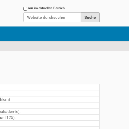
Website durchsuchen
nur im aktuellen Bereich
Erweiterte Suche…
hlem)
eakademie),
uni 125),