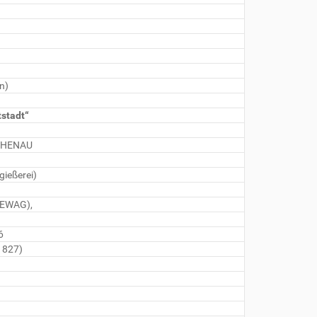
n)
tstadt“
ATHENAU
gießerei)
BEWAG),
6
1827)