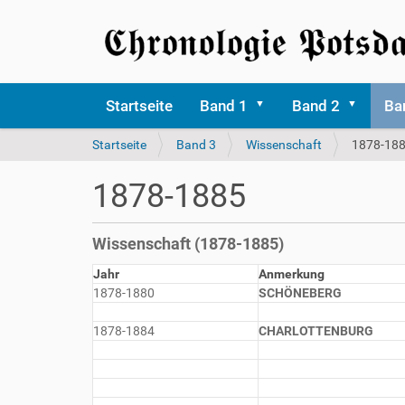
Startseite
Band 1
Band 2
Ba
S
Startseite
Band 3
Wissenschaft
1878-18
i
e
1878-1885
s
i
n
Wissenschaft (1878-1885)
d
h
Jahr
Anmerkung
i
1878-1880
SCHÖNEBERG
e
r
1878-1884
CHARLOTTENBURG