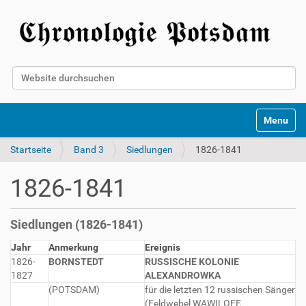
Website durchsuchen
Erweiterte Suche…
Toggle na
Startseite
Band 3
Siedlungen
1826-1841
1826-1841
Siedlungen (1826-1841)
Jahr
Anmerkung
Ereignis
1826-
BORNSTEDT
RUSSISCHE KOLONIE
1827
ALEXANDROWKA
(POTSDAM)
für die letzten 12 russischen Sänger
(Feldwebel WAWILOFF,