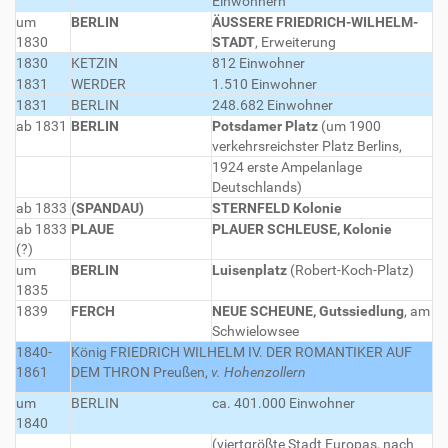
Einwohnern
um
BERLIN
ÄUSSERE FRIEDRICH-WILHELM-
1830
STADT
, Erweiterung
1830
KETZIN
812 Einwohner
1831
WERDER
1.510 Einwohner
1831
BERLIN
248.682 Einwohner
ab 1831
BERLIN
Potsdamer Platz
(um 1900
verkehrsreichster Platz Berlins,
1924 erste Ampelanlage
Deutschlands)
ab 1833
(SPANDAU)
STERNFELD Kolonie
ab 1833
PLAUE
PLAUER SCHLEUSE, Kolonie
(?)
um
BERLIN
Luisenplatz
(Robert-Koch-Platz)
1835
1839
FERCH
NEUE SCHEUNE, Gutssiedlung
, am
Schwielowsee
1840-
König FRIEDRICH WILHELM IV. DER ROMANTIKER AUF
1861
DEM THRON
Preußen,
v. Hohenzollern
um
BERLIN
ca. 401.000 Einwohner
1840
(viertgrößte Stadt Europas, nach