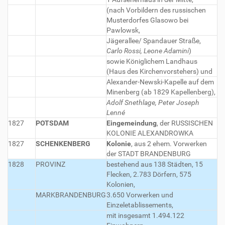
(nach Vorbildern des russischen
Musterdorfes Glasowo bei
Pawlowsk,
Jägerallee/ Spandauer Straße,
Carlo Rossi, Leone Adamini
)
sowie Königlichem Landhaus
(Haus des Kirchenvorstehers) und
Alexander-Newski-Kapelle auf dem
Minenberg (ab 1829 Kapellenberg),
Adolf Snethlage, Peter Joseph
Lenné
1827
POTSDAM
Eingemeindung
, der RUSSISCHEN
KOLONIE ALEXANDROWKA
1827
SCHENKENBERG
Kolonie
, aus 2 ehem. Vorwerken
der STADT BRANDENBURG
1828
PROVINZ
bestehend aus 138 Städten, 15
Flecken, 2.783 Dörfern, 575
Kolonien,
MARKBRANDENBURG
3.650 Vorwerken und
Einzeletablissements,
mit insgesamt 1.494.122