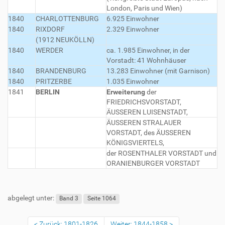
London, Paris und Wien)
1840
CHARLOTTENBURG
6.925 Einwohner
1840
RIXDORF
2.329 Einwohner
(1912 NEUKÖLLN)
1840
WERDER
ca. 1.985 Einwohner, in der
Vorstadt: 41 Wohnhäuser
1840
BRANDENBURG
13.283 Einwohner (mit Garnison)
1840
PRITZERBE
1.035 Einwohner
1841
BERLIN
Erweiterung
der
FRIEDRICHSVORSTADT,
ÄUSSEREN LUISENSTADT,
ÄUSSEREN STRALAUER
VORSTADT, des ÄUSSEREN
KÖNIGSVIERTELS,
der ROSENTHALER VORSTADT und
ORANIENBURGER VORSTADT
abgelegt unter:
Band 3
Seite 1064
Zurück: 1801-1826
Weiter: 1844-1858