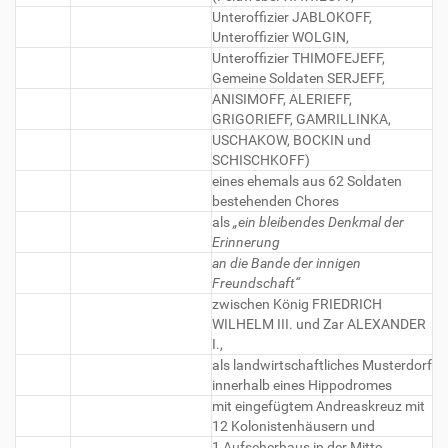
Unteroffizier JABLOKOFF,
Unteroffizier WOLGIN,
Unteroffizier THIMOFEJEFF,
Gemeine Soldaten SERJEFF,
ANISIMOFF, ALERIEFF,
GRIGORIEFF, GAMRILLINKA,
USCHAKOW, BOCKIN und
SCHISCHKOFF)
eines ehemals aus 62 Soldaten
bestehenden Chores
als
„ein bleibendes Denkmal der
Erinnerung
an die Bande der innigen
Freundschaft“
zwischen König FRIEDRICH
WILHELM III. und Zar ALEXANDER
I.,
als landwirtschaftliches Musterdorf
innerhalb eines Hippodromes
mit eingefügtem Andreaskreuz mit
12 Kolonistenhäusern und
1 Aufseherhaus in der Mitte,