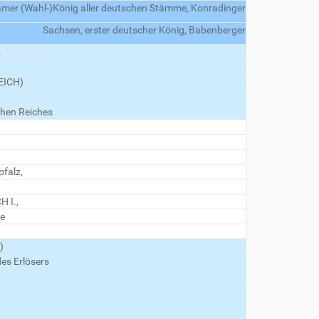
mer (Wahl-)König aller deutschen Stämme, Konradinger
Sachsen, erster deutscher König, Babenberger
.
EICH)
chen Reiches
pfalz,
H I.,
le
)
des Erlösers