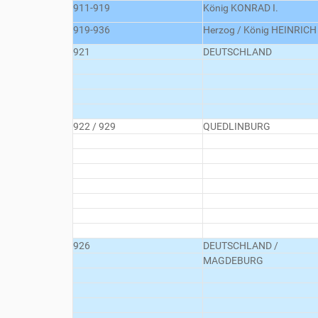
911-919
König KONRAD I.
919-936
Herzog / König HEINRICH
921
DEUTSCHLAND
922 / 929
QUEDLINBURG
926
DEUTSCHLAND /
MAGDEBURG