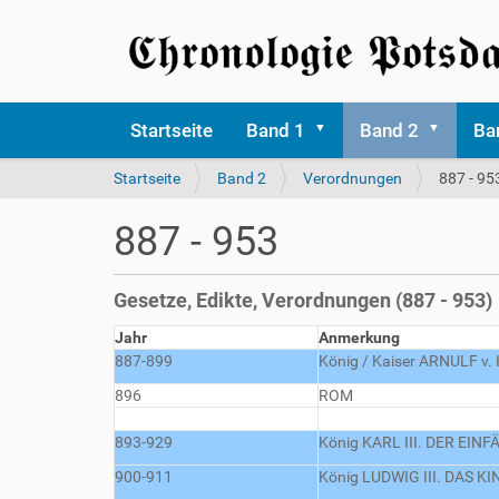
Startseite
Band 1
Band 2
Ba
S
Startseite
Band 2
Verordnungen
887 - 95
i
e
887 - 953
s
i
n
Gesetze, Edikte, Verordnungen (887 - 953)
d
h
Jahr
Anmerkung
i
887-899
König / Kaiser ARNULF v
e
896
ROM
r
893-929
König KARL III. DER EINF
900-911
König LUDWIG III. DAS KI