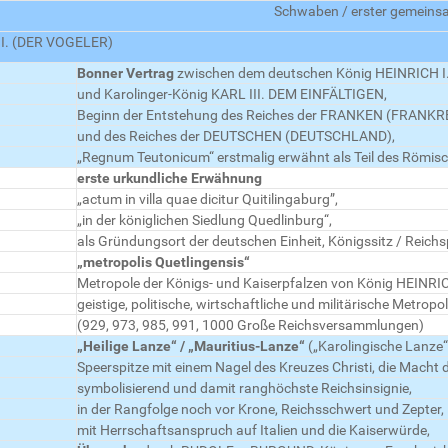
Schwaben / erster gemeinsa
 I. (DER VOGELER)
Bonner Vertrag
zwischen dem deutschen König HEINRICH I
und Karolinger-König KARL III. DEM EINFÄLTIGEN,
Beginn der Entstehung des Reiches der FRANKEN (FRANKR
und des Reiches der DEUTSCHEN (DEUTSCHLAND),
„Regnum Teutonicum“ erstmalig erwähnt als Teil des Römis
erste urkundliche Erwähnung
„actum in villa quae dicitur Quitilingaburg”,
„in der königlichen Siedlung Quedlinburg“,
als Gründungsort der deutschen Einheit, Königssitz / Reichs
„metropolis Quetlingensis“
Metropole der Königs- und Kaiserpfalzen von König HEINRIC
geistige, politische, wirtschaftliche und militärische Metropo
(929, 973, 985, 991, 1000 Große Reichsversammlungen)
„Heilige Lanze“ / „Mauritius-Lanze“
(„Karolingische Lanze“
Speerspitze mit einem Nagel des Kreuzes Christi, die Macht 
symbolisierend und damit ranghöchste Reichsinsignie,
in der Rangfolge noch vor Krone, Reichsschwert und Zepter,
mit Herrschaftsanspruch auf Italien und die Kaiserwürde,