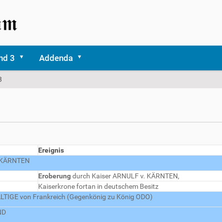
nd 3
Addenda
3
Ereignis
. KÄRNTEN
Eroberung
durch Kaiser ARNULF v. KÄRNTEN,
Kaiserkrone fortan in deutschem Besitz
ÄLTIGE von Frankreich (Gegenkönig zu König ODO)
ND