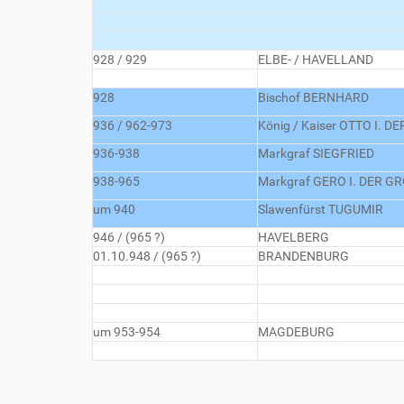
928 / 929
ELBE- / HAVELLAND
928
Bischof BERNHARD
936 / 962-973
König / Kaiser OTTO I. D
936-938
Markgraf SIEGFRIED
938-965
Markgraf GERO I. DER G
um 940
Slawenfürst TUGUMIR
946 / (965 ?)
HAVELBERG
01.10.948 / (965 ?)
BRANDENBURG
um 953-954
MAGDEBURG