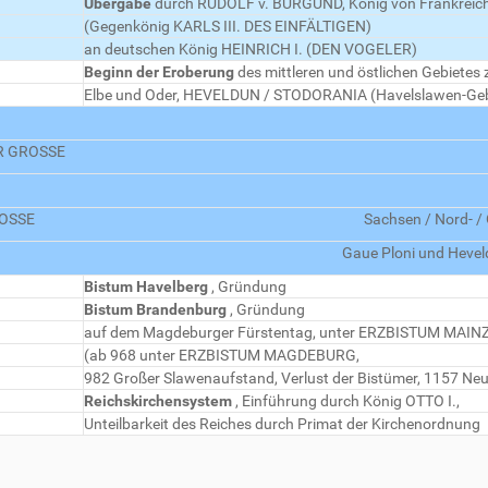
Übergabe
durch RUDOLF v. BURGUND, König von Frankreic
(Gegenkönig KARLS III. DES EINFÄLTIGEN)
an deutschen König HEINRICH I. (DEN VOGELER)
Beginn der Eroberung
des mittleren und östlichen Gebietes
Elbe und Oder, HEVELDUN / STODORANIA (Havelslawen-Geb
ER GROSSE
ROSSE
Sachsen / Nord- / 
Gaue Ploni und Heveld
Bistum Havelberg
, Gründung
Bistum Brandenburg
, Gründung
auf dem Magdeburger Fürstentag, unter ERZBISTUM MAIN
(ab 968 unter ERZBISTUM MAGDEBURG,
982 Großer Slawenaufstand, Verlust der Bistümer, 1157 N
Reichskirchensystem
, Einführung durch König OTTO I.,
Unteilbarkeit des Reiches durch Primat der Kirchenordnung