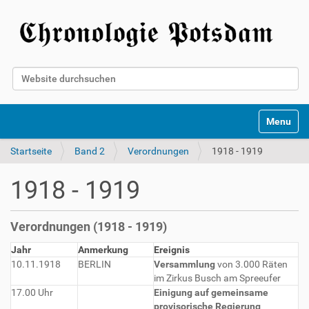
Website durchsuchen
Erweiterte Suche…
Toggle na
Startseite
Band 2
Verordnungen
1918 - 1919
1918 - 1919
Verordnungen (1918 - 1919)
Jahr
Anmerkung
Ereignis
10.11.1918
BERLIN
Versammlung
von 3.000 Räten
im Zirkus Busch am Spreeufer
17.00 Uhr
Einigung auf gemeinsame
provisorische Regierung