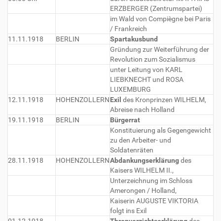
ERZBERGER (Zentrumspartei)
im Wald von Compiègne bei Paris
/ Frankreich
11.11.1918
BERLIN
Spartakusbund
Gründung zur Weiterführung der
Revolution zum Sozialismus
unter Leitung von KARL
LIEBKNECHT und ROSA
LUXEMBURG
12.11.1918
HOHENZOLLERN
Exil
des Kronprinzen WILHELM,
Abreise nach Holland
19.11.1918
BERLIN
Bürgerrat
Konstituierung als Gegengewicht
zu den Arbeiter- und
Soldatenräten
28.11.1918
HOHENZOLLERN
Abdankungserklärung
des
Kaisers WILHELM II.,
Unterzeichnung im Schloss
Amerongen / Holland,
Kaiserin AUGUSTE VIKTORIA
folgt ins Exil