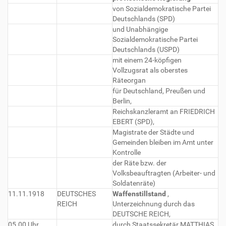
von Sozialdemokratische Partei
Deutschlands (SPD)
und Unabhängige
Sozialdemokratische Partei
Deutschlands (USPD)
mit einem 24-köpfigen
Vollzugsrat als oberstes
Räteorgan
für Deutschland, Preußen und
Berlin,
Reichskanzleramt an FRIEDRICH
EBERT (SPD),
Magistrate der Städte und
Gemeinden bleiben im Amt unter
Kontrolle
der Räte bzw. der
Volksbeauftragten (Arbeiter- und
Soldatenräte)
11.11.1918
DEUTSCHES
Waffenstillstand
,
REICH
Unterzeichnung durch das
DEUTSCHE REICH,
05.00 Uhr
durch Staatssekretär MATTHIAS